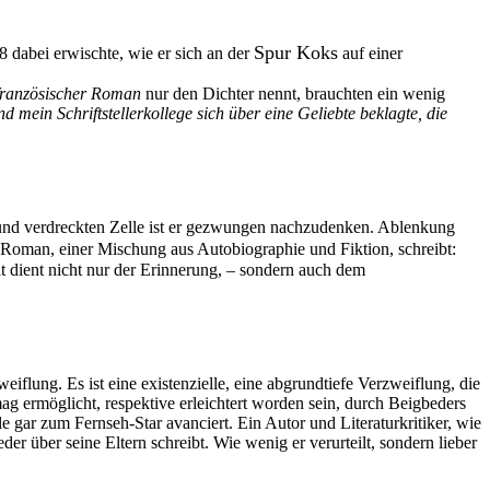
Spur Koks
8 dabei erwischte, wie er sich an der
auf einer
französischer Roman
nur den Dichter nennt, brauchten ein wenig
d mein Schriftstellerkollege sich über eine Geliebte beklagte, die
n und verdreckten Zelle ist er gezwungen nachzudenken. Ablenkung
en Roman, einer Mischung aus Autobiographie und Fiktion, schreibt:
t dient nicht nur der Erinnerung, – sondern auch dem
flung. Es ist eine existenzielle, eine abgrundtiefe Verzweiflung, die
 mag ermöglicht, respektive erleichtert worden sein, durch Beigbeders
le gar zum Fernseh-Star avanciert. Ein Autor und Literaturkritiker, wie
r über seine Eltern schreibt. Wie wenig er verurteilt, sondern lieber