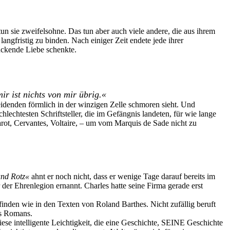
tun sie zweifelsohne. Das tun aber auch viele andere, die aus ihrem
ngfristig zu binden. Nach einiger Zeit endete jede ihrer
rückende Liebe schenkte.
mir ist nichts von mir übrig.
«
eidenden förmlich in der winzigen Zelle schmoren sieht. Und
hlechtesten Schriftsteller, die im Gefängnis landeten, für wie lange
arot, Cervantes, Voltaire, – um vom Marquis de Sade nicht zu
und Rotz
«
ahnt er noch nicht, dass er wenige Tage darauf bereits im
der Ehrenlegion ernannt. Charles hatte seine Firma gerade erst
finden wie in den Texten von Roland Barthes. Nicht zufällig beruft
des Romans.
iese intelligente Leichtigkeit, die eine Geschichte, SEINE Geschichte