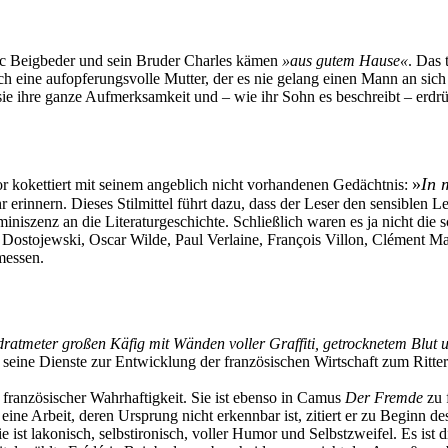
éric Beigbeder und sein Bruder Charles kämen
»aus gutem Hause
«
. Das 
ine aufopferungsvolle Mutter, der es nie gelang einen Mann an sich la
 sie ihre ganze Aufmerksamkeit und – wie ihr Sohn es beschreibt – erd
»
In 
or kokettiert mit seinem angeblich nicht vorhandenen Gedächtnis:
rinnern. Dieses Stilmittel führt dazu, dass der Leser den sensiblen L
niszenz an die Literaturgeschichte. Schließlich waren es ja nicht die sc
n Dostojewski, Oscar Wilde, Paul Verlaine, François Villon, Clément M
messen.
ratmeter großen Käfig mit Wänden voller Graffiti, getrocknetem Blut 
seine Dienste zur Entwicklung der französischen Wirtschaft zum Ritter 
t französischer Wahrhaftigkeit. Sie ist ebenso in Camus
Der Fremde
zu 
ine Arbeit, deren Ursprung nicht erkennbar ist, zitiert er zu Beginn 
 ist lakonisch, selbstironisch, voller Humor und Selbstzweifel. Es ist d