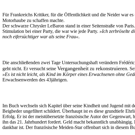
Für Frankreichs Kritiker, für die Öffentlichkeit und die Neider war e
Motorhaube zu schaffen machte.
Der schwarze Chrysler LeBaron stand in einer Seitenstraße von Paris
Stimulation bei einer Party, die war wie jede Party.
»Ich zerbröselte d
noch eifersüchtiger war als seine Frau
«
.
Die anschließenden zwei Tage Untersuchungshaft verändern Frédéric 
Vergangenheit
rekonstruieren
geht nicht. Er versucht seine
zu
. Se
»Es ist nicht leicht, als Kind im Körper eines Erwachsenen ohne Ged
Erwachsenwerden des 43jährigen.
Im Buch wechseln sich Kapitel über seine Kindheit und Jugend mit den
Beigbeder ungefiltert schildert. Überhaupt ist es diese grundtiefe Ehr
Erfolg. Er ist der meistübersetzte französische Autor der Gegenwart, h
ihn das 21. Jahrhundert fordert. Geld macht bekanntlich unabhängig. D
dankbar ist. Der französische Meiden-Star offenbart sich in diesem Bu