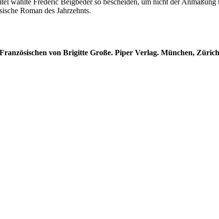
en Titel wählte Frédéric Beigbeder so bescheiden, um nicht der Anmaßung
zösische Roman des Jahrzehnts.
Französischen von Brigitte Große. Piper Verlag. München, Zürich