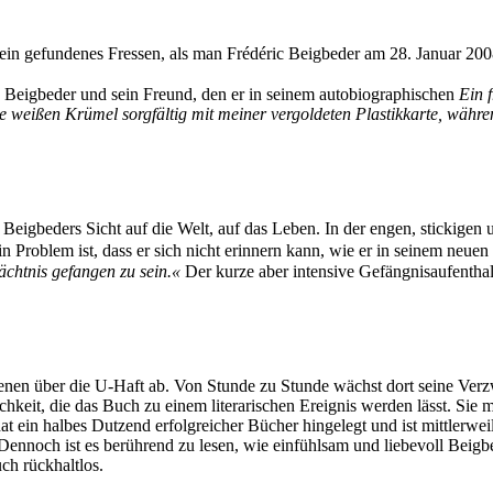
s ein gefundenes Fressen, als man Frédéric Beigbeder am 28. Januar 200
. Beigbeder und sein Freund, den er in seinem autobiographischen
Ein 
ie weißen Krümel sorgfältig mit meiner vergoldeten Plastikkarte, währen
Beigbeders Sicht auf die Welt, auf das Leben. In der engen, stickige
in Problem ist, dass er sich nicht erinnern kann, wie er in seinem neu
ächtnis gefangen zu sein.
«
Der kurze aber intensive Gefängnisaufenthal
en über die U-Haft ab. Von Stunde zu Stunde wächst dort seine Verzwei
lichkeit, die das Buch zu einem literarischen Ereignis werden lässt. Sie
at ein halbes Dutzend erfolgreicher Bücher hingelegt und ist mittlerwei
ennoch ist es berührend zu lesen, wie einfühlsam und liebevoll Beigbede
ch rückhaltlos.