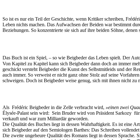
So ist es nur ein Teil der Geschichte, wenn Kritiker schreiben, Fréd
Leben nichts machen. Das Aufwachsen der Beiden war bestimmt durch e
Beziehungen. So konzentrierte sie sich auf ihre beiden Söhne, denen
Das Buch ist ein Spiel, – so wie Beigbeder das Leben spielt. Der Aut
Von Kapitel zu Kapitel kann sich Beigbeder dann doch an immer mehr e
geschickt versteht Beigbeder die Kunst des Selbstmitleids und der Remi
auch immer. So verweist er nicht ganz ohne Stolz auf seine Vorfahre
schweigen. Doch ist Beigbeder weise genug, sich mit ihnen nicht zu 
Als Frédéric Beigbeder in die Zelle verbracht wird,
»einen zwei Quad
Élysée-Palast sein wird: Sein Bruder wird von Präsident Sarkozy für 
verkauft und war zum Milliardär geworden.
Die Qualität des Buches liegt in dessen Wahrhaftigkeit. Es ist eine Ar
sich Beigbeder auf den Semiologen Barthes: Das Schreiben vollendet e
Die zweite ungeheure Qualität des Romans liegt in dessen Sprache. Sie