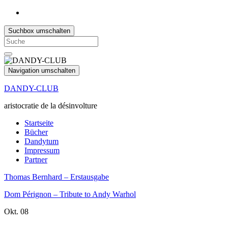
Suchbox umschalten
Search
for:
Navigation umschalten
DANDY-CLUB
aristocratie de la désinvolture
Startseite
Bücher
Dandytum
Impressum
Partner
Thomas Bernhard – Erstausgabe
Dom Pérignon – Tribute to Andy Warhol
Okt.
08