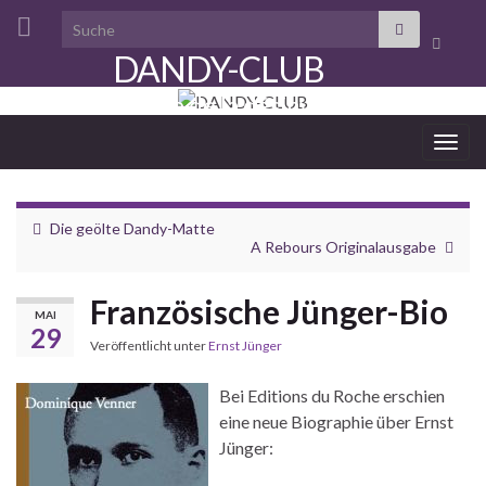
Search for:
Suchbo
DANDY-CLUB
umscha
aristocratie de la désinvolture
Navi
umsc
Die geölte Dandy-Matte
A Rebours Originalausgabe
Französische Jünger-Bio
MAI
29
Veröffentlicht unter
Ernst Jünger
Bei Editions du Roche erschien
eine neue Biographie über Ernst
Jünger: