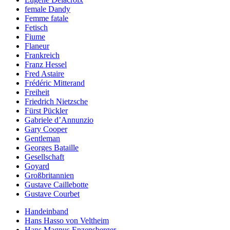
female Dandy
Femme fatale
Fetisch
Fiume
Flaneur
Frankreich
Franz Hessel
Fred Astaire
Frédéric Mitterand
Freiheit
Friedrich Nietzsche
Fürst Pückler
Gabriele d’Annunzio
Gary Cooper
Gentleman
Georges Bataille
Gesellschaft
Goyard
Großbritannien
Gustave Caillebotte
Gustave Courbet
Handeinband
Hans Hasso von Veltheim
Hans Magnus Enzensberger