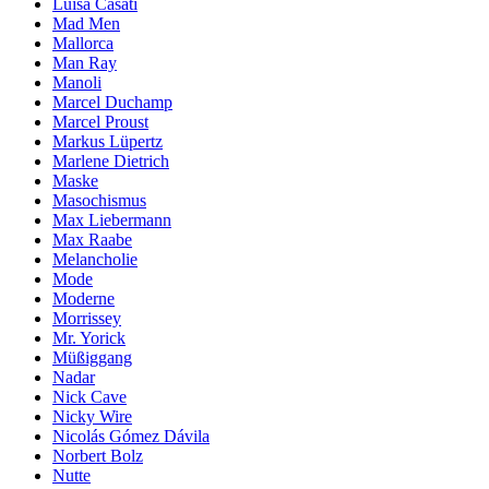
Luisa Casati
Mad Men
Mallorca
Man Ray
Manoli
Marcel Duchamp
Marcel Proust
Markus Lüpertz
Marlene Dietrich
Maske
Masochismus
Max Liebermann
Max Raabe
Melancholie
Mode
Moderne
Morrissey
Mr. Yorick
Müßiggang
Nadar
Nick Cave
Nicky Wire
Nicolás Gómez Dávila
Norbert Bolz
Nutte