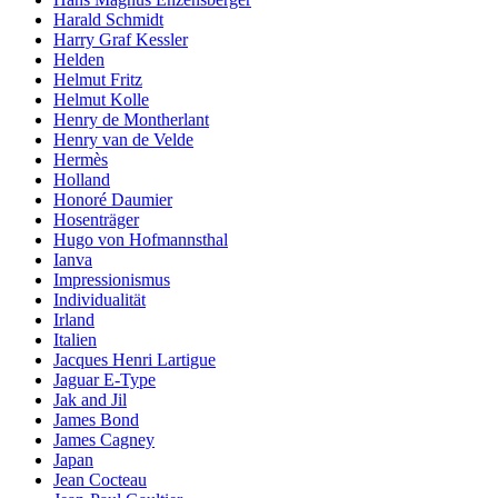
Harald Schmidt
Harry Graf Kessler
Helden
Helmut Fritz
Helmut Kolle
Henry de Montherlant
Henry van de Velde
Hermès
Holland
Honoré Daumier
Hosenträger
Hugo von Hofmannsthal
Ianva
Impressionismus
Individualität
Irland
Italien
Jacques Henri Lartigue
Jaguar E-Type
Jak and Jil
James Bond
James Cagney
Japan
Jean Cocteau