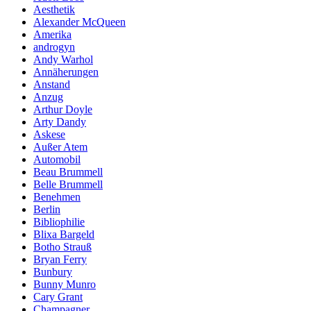
Aesthetik
Alexander McQueen
Amerika
androgyn
Andy Warhol
Annäherungen
Anstand
Anzug
Arthur Doyle
Arty Dandy
Askese
Außer Atem
Automobil
Beau Brummell
Belle Brummell
Benehmen
Berlin
Bibliophilie
Blixa Bargeld
Botho Strauß
Bryan Ferry
Bunbury
Bunny Munro
Cary Grant
Champagner