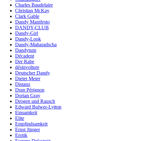
Charles Baudelaire
Christian McKay
Clark Gable
Dandy Manifesto
DANDY-CLUB
Dandy-Girl
Dandy-Look
Dandy-Maharadscha
Dandytum
Décadent
Der Rabe
désinvolture
Deutscher Dandy
Dieter Meier
Distanz
Dom Pérignon
Dorian Gray
Drogen und Rausch
Edward Bulwer-Lytton
Einsamkeit
Elite
Empfindsamkeit
Ernst Jünger
Erotik
Eugene Delacroix