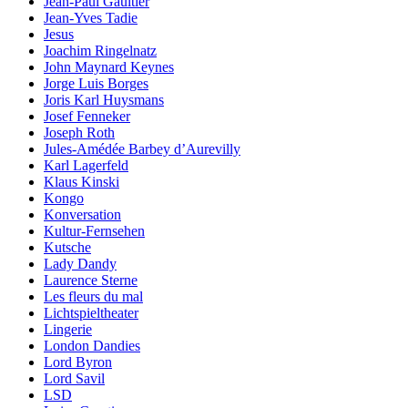
Jean-Paul Gaultier
Jean-Yves Tadie
Jesus
Joachim Ringelnatz
John Maynard Keynes
Jorge Luis Borges
Joris Karl Huysmans
Josef Fenneker
Joseph Roth
Jules-Amédée Barbey d’Aurevilly
Karl Lagerfeld
Klaus Kinski
Kongo
Konversation
Kultur-Fernsehen
Kutsche
Lady Dandy
Laurence Sterne
Les fleurs du mal
Lichtspieltheater
Lingerie
London Dandies
Lord Byron
Lord Savil
LSD