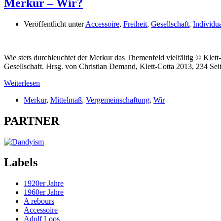
Merkur – Wir?
Veröffentlicht unter
Accessoire
,
Freiheit
,
Gesellschaft
,
Individua
Wie stets durchleuchtet der Merkur das Themenfeld vielfältig © Klet
Gesellschaft. Hrsg. von Christian Demand, Klett-Cotta 2013, 234 Se
Weiterlesen
Merkur
,
Mittelmaß
,
Vergemeinschaftung
,
Wir
PARTNER
Labels
1920er Jahre
1960er Jahre
A rebours
Accessoire
Adolf Loos