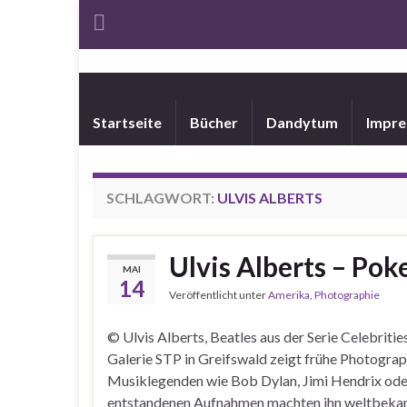
Startseite
Bücher
Dandytum
Impr
SCHLAGWORT:
ULVIS ALBERTS
Ulvis Alberts – Poke
MAI
14
Veröffentlicht unter
Amerika
,
Photographie
© Ulvis Alberts, Beatles aus der Serie Celebrit
Galerie STP in Greifswald zeigt frühe Photograp
Musiklegenden wie Bob Dylan, Jimi Hendrix oder 
entstandenen Aufnahmen machten ihn weltbekannt