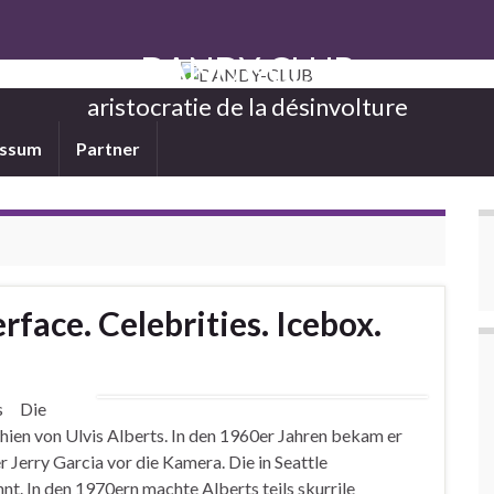
DANDY-CLUB
aristocratie de la désinvolture
essum
Partner
rface. Celebrities. Icebox.
ies Die
hien von Ulvis Alberts. In den 1960er Jahren bekam er
Jerry Garcia vor die Kamera. Die in Seattle
. In den 1970ern machte Alberts teils skurrile