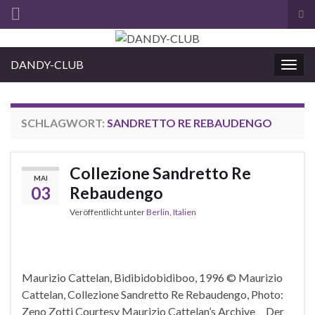
Suc
ums
Search for:
DANDY-CLUB
Navi
umsc
SCHLAGWORT:
SANDRETTO RE REBAUDENGO
Collezione Sandretto Re
MAI
03
Rebaudengo
Veröffentlicht unter
Berlin
,
Italien
Maurizio Cattelan, Bidibidobidiboo, 1996 © Maurizio
Cattelan, Collezione Sandretto Re Rebaudengo, Photo:
Zeno Zotti Courtesy Maurizio Cattelan’s Archive Der