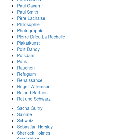
Paul Gavarni
Paul Smith
Père Lachaise
Philosophie
Photographie
Pierre Drieu La Rochelle
Plakatkunst
Polit-Dandy
Potsdam
Punk
Rauchen
Refugium
Renaissance
Roger Willemsen
Roland Barthes
Rot und Schwarz
Sacha Guitry
Salomé
Schweiz
Sebastian Horsley
Sherlock Holmes
Sinnlichkeit