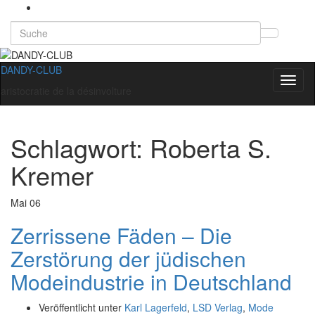
Search
Suchb
for:
umsch
DANDY-CLUB
Navig
aristocratie de la désinvolture
umsch
Schlagwort:
Roberta S.
Kremer
Mai
06
Zerrissene Fäden – Die
Zerstörung der jüdischen
Modeindustrie in Deutschland
Veröffentlicht unter
Karl Lagerfeld
,
LSD Verlag
,
Mode