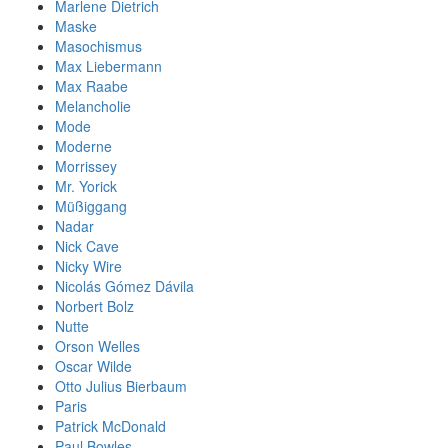
Marlene Dietrich
Maske
Masochismus
Max Liebermann
Max Raabe
Melancholie
Mode
Moderne
Morrissey
Mr. Yorick
Müßiggang
Nadar
Nick Cave
Nicky Wire
Nicolás Gómez Dávila
Norbert Bolz
Nutte
Orson Welles
Oscar Wilde
Otto Julius Bierbaum
Paris
Patrick McDonald
Paul Bowles