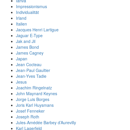
Ianva
Impressionismus
Individualität
Irland
Italien
Jacques Henri Lartigue
Jaguar E-Type
Jak and Jil
James Bond
James Cagney
Japan
Jean Cocteau
Jean-Paul Gaultier
Jean-Yves Tadie
Jesus
Joachim Ringelnatz
John Maynard Keynes
Jorge Luis Borges
Joris Karl Huysmans
Josef Fenneker
Joseph Roth
Jules-Amédée Barbey d’Aurevilly
Karl Lagerfeld