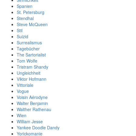
Spanien
St. Petersburg
Stendhal
Steve McQueen
Stil
Suizid
Surrealismus
Tagebücher
The Sartorialist
Tom Wolfe
Tristram Shandy
Ungleichheit
Viktor Hofmann
Vittoriale
Vogue
Voisin Aérodyne
Walter Benjamin
Walther Rathenau
Wien
William Jesse
Yankee Doodle Dandy
Yorickomanie