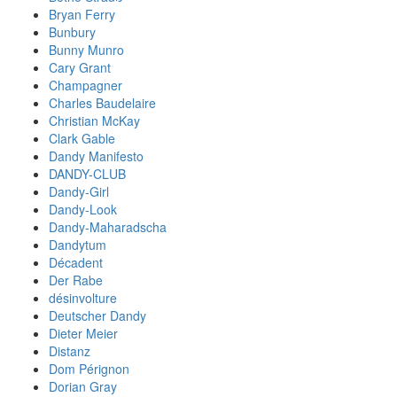
Bryan Ferry
Bunbury
Bunny Munro
Cary Grant
Champagner
Charles Baudelaire
Christian McKay
Clark Gable
Dandy Manifesto
DANDY-CLUB
Dandy-Girl
Dandy-Look
Dandy-Maharadscha
Dandytum
Décadent
Der Rabe
désinvolture
Deutscher Dandy
Dieter Meier
Distanz
Dom Pérignon
Dorian Gray