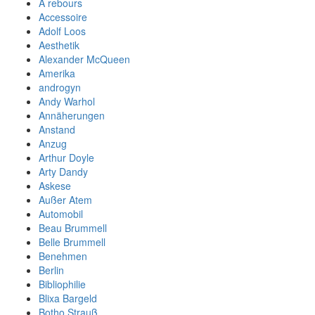
A rebours
Accessoire
Adolf Loos
Aesthetik
Alexander McQueen
Amerika
androgyn
Andy Warhol
Annäherungen
Anstand
Anzug
Arthur Doyle
Arty Dandy
Askese
Außer Atem
Automobil
Beau Brummell
Belle Brummell
Benehmen
Berlin
Bibliophilie
Blixa Bargeld
Botho Strauß