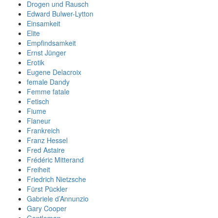
Drogen und Rausch
Edward Bulwer-Lytton
Einsamkeit
Elite
Empfindsamkeit
Ernst Jünger
Erotik
Eugene Delacroix
female Dandy
Femme fatale
Fetisch
Fiume
Flaneur
Frankreich
Franz Hessel
Fred Astaire
Frédéric Mitterand
Freiheit
Friedrich Nietzsche
Fürst Pückler
Gabriele d’Annunzio
Gary Cooper
Gentleman