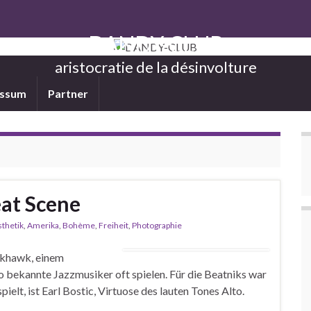
DANDY-CLUB
aristocratie de la désinvolture
essum
Partner
eat Scene
thetik
,
Amerika
,
Bohème
,
Freiheit
,
Photographie
ckhawk, einem
 bekannte Jazzmusiker oft spielen. Für die Beatniks war
pielt, ist Earl Bostic, Virtuose des lauten Tones Alto.