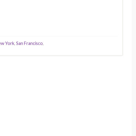
ew York
,
San Francisco
,