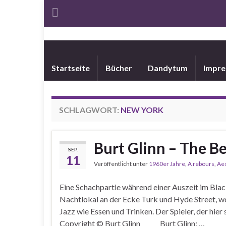
Startseite
Bücher
Dandytum
Impr
SCHLAGWORT:
NEW YORK
Burt Glinn – The B
SEP.
11
Veröffentlicht unter
1960er Jahre
,
A rebours
,
Aes
Eine Schachpartie während einer Auszeit im Bla
Nachtlokal an der Ecke Turk und Hyde Street, wo
Jazz wie Essen und Trinken. Der Spieler, der hier s
Copyright © Burt Glinn Burt Glinn: …