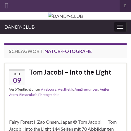
Suc
ums
Search for:
DANDY-CLUB
Navi
umsc
SCHLAGWORT:
NATUR-FOTOGRAFIE
Tom Jacobi – Into the Light
JULI
09
Veröffentlicht unter
A rebours
,
Aesthetik
,
Annäherungen
,
Außer
Atem
,
Einsamkeit
,
Photographie
Fairy Forest I, Zao Onsen, Japan © Tom Jacobi Tom
Jacobi: Into the Light 144 Seiten mit 70 Abbildungen