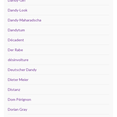
Dandy-Girl
Dandy-Look
Dandy-Maharadscha
Dandytum
Décadent
Der Rabe
désinvolture
Deutscher Dandy
Dieter Meier
Distanz
Dom Pérignon
Dorian Gray