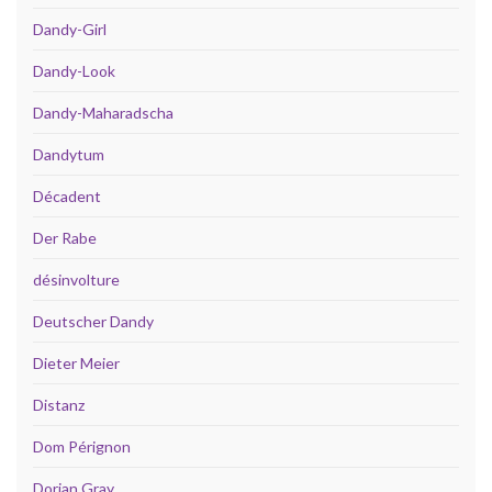
Dandy-Girl
Dandy-Look
Dandy-Maharadscha
Dandytum
Décadent
Der Rabe
désinvolture
Deutscher Dandy
Dieter Meier
Distanz
Dom Pérignon
Dorian Gray