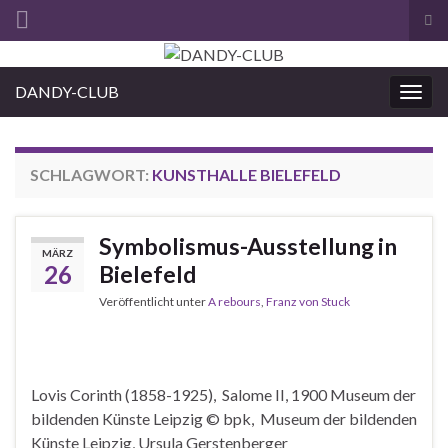
Suc
ums
Search for:
DANDY-CLUB
Navi
umsc
SCHLAGWORT:
KUNSTHALLE BIELEFELD
Symbolismus-Ausstellung in
MÄRZ
26
Bielefeld
Veröffentlicht unter
A rebours
,
Franz von Stuck
Lovis Corinth (1858-1925), Salome II, 1900 Museum der
bildenden Künste Leipzig © bpk, Museum der bildenden
Künste Leipzig, Ursula Gerstenberger