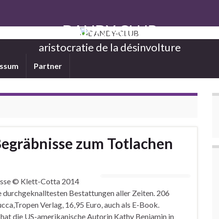
DANDY-CLUB
aristocratie de la désinvolture
essum
Partner
Begräbnisse zum Totlachen
nisse © Klett-Cotta 2014
 durchgeknalltesten Bestattungen aller Zeiten. 206
 Zucca,Tropen Verlag, 16,95 Euro, auch als E-Book.
en hat die US-amerikanische Autorin Kathy Benjamin in