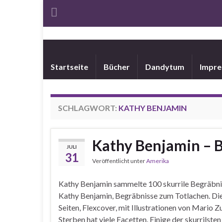
Startseite
Bücher
Dandytum
Impr
SCHLAGWORT:
KATHY BENJAMIN
Kathy Benjamin – 
JULI
31
Veröffentlicht unter
Amerika
Kathy Benjamin sammelte 100 skurrile Begräb
Kathy Benjamin, Begräbnisse zum Totlachen. Die
Seiten, Flexcover, mit Illustrationen von Mario
Sterben hat viele Facetten. Einige der skurrilst