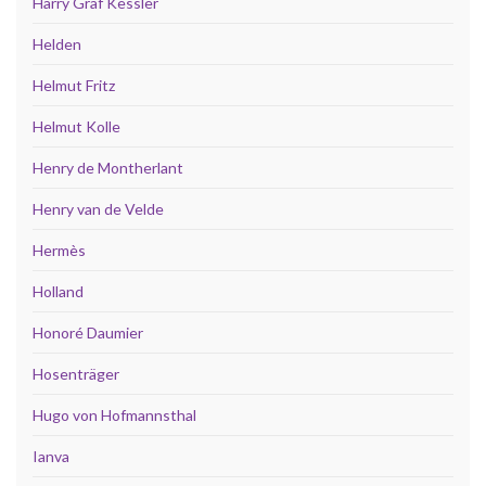
Harry Graf Kessler
Helden
Helmut Fritz
Helmut Kolle
Henry de Montherlant
Henry van de Velde
Hermès
Holland
Honoré Daumier
Hosenträger
Hugo von Hofmannsthal
Ianva