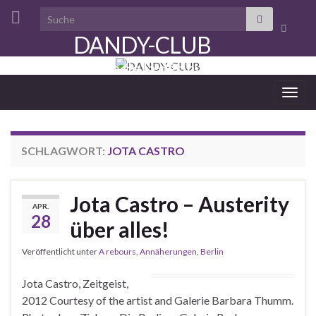
Search for:
Suchbo
DANDY-CLUB
umscha
aristocratie de la désinvolture
Navi
umsc
SCHLAGWORT:
JOTA CASTRO
Jota Castro – Austerity
APR.
28
über alles!
Veröffentlicht unter
A rebours
,
Annäherungen
,
Berlin
Jota Castro, Zeitgeist,
2012 Courtesy of the artist and Galerie Barbara Thumm.