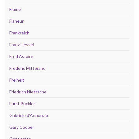
Fiume
Flaneur
Frankreich
Franz Hessel
Fred Astaire
Frédéric Mitterand
Freiheit
Friedrich Nietzsche
Fürst Pückler
Gabriele d’Annunzio
Gary Cooper
Gentleman