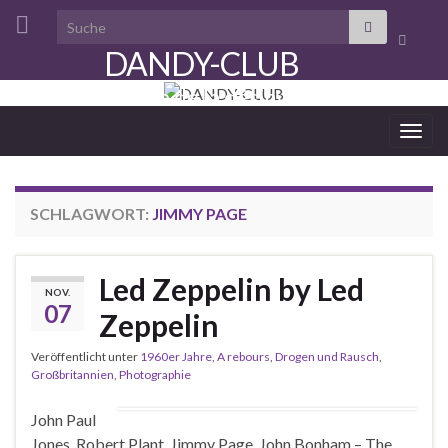
Search for:
Suchbo
DANDY-CLUB
umscha
aristocratie de la désinvolture
Navi
umsc
SCHLAGWORT:
JIMMY PAGE
Led Zeppelin by Led
NOV.
07
Zeppelin
Veröffentlicht unter
1960er Jahre
,
A rebours
,
Drogen und Rausch
,
Großbritannien
,
Photographie
John Paul
Jones, Robert Plant, Jimmy Page, John Bonham – The