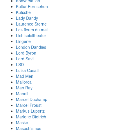
Konversation
Kultur-Fernsehen
Kutsche
Lady Dandy
Laurence Sterne
Les fleurs du mal
Lichtspieltheater
Lingerie
London Dandies
Lord Byron
Lord Savil
LSD
Luisa Casati
Mad Men
Mallorca
Man Ray
Manoli
Marcel Duchamp
Marcel Proust
Markus Lüpertz
Marlene Dietrich
Maske
Masochismus