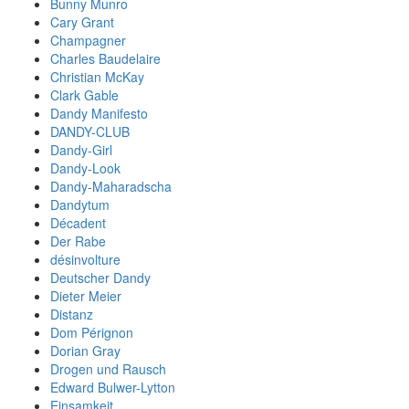
Bunny Munro
Cary Grant
Champagner
Charles Baudelaire
Christian McKay
Clark Gable
Dandy Manifesto
DANDY-CLUB
Dandy-Girl
Dandy-Look
Dandy-Maharadscha
Dandytum
Décadent
Der Rabe
désinvolture
Deutscher Dandy
Dieter Meier
Distanz
Dom Pérignon
Dorian Gray
Drogen und Rausch
Edward Bulwer-Lytton
Einsamkeit