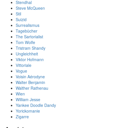
Stendhal
Steve McQueen
Stil
Suizid
Surrealismus
Tagebücher
The Sartorialist
Tom Wolfe
Tristram Shandy
Ungleichheit
Viktor Hofmann
Vittoriale
Vogue
Voisin Aérodyne
Walter Benjamin
Walther Rathenau
Wien
William Jesse
Yankee Doodle Dandy
Yorickomanie
Zigarre