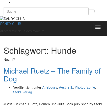
Search
Suchb
for:
umsch
DANDY-CLUB
Navig
aristocratie de la désinvolture
umsch
Schlagwort:
Hunde
Nov.
17
Michael Ruetz – The Family of
Dog
Veröffentlicht unter
A rebours
,
Aesthetik
,
Photographie
,
Steidl Verlag
© 2016 Michael Ruetz, Romeo und Julia Book published by Steidl