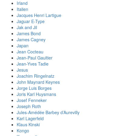
Irland
Italien
Jacques Henri Lartigue
Jaguar E-Type
Jak and Jil
James Bond
James Cagney
Japan
Jean Cocteau
Jean-Paul Gaultier
Jean-Yves Tadie
Jesus
Joachim Ringelnatz
John Maynard Keynes
Jorge Luis Borges
Joris Karl Huysmans
Josef Fenneker
Joseph Roth
Jules-Amédée Barbey d’Aurevilly
Karl Lagerfeld
Klaus Kinski
Kongo