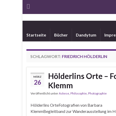
Startseite
Bücher
Dandytum
Impr
SCHLAGWORT:
FRIEDRICH HÖLDERLIN
Hölderlins Orte – 
MÄRZ
26
Klemm
Veröffentlicht unter
Askese
,
Philosophie
,
Photographie
Hölderlins OrteFotografien von Barbara
KlemmBegleitband zur Wanderausstellung im Hö