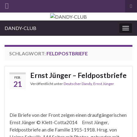
Suc
ums
Search for:
DANDY-CLUB
Navi
umsc
SCHLAGWORT:
FELDPOSTBRIEFE
Ernst Jünger – Feldpostbriefe
FEB.
21
Veröffentlicht unter
Deutscher Dandy
,
Ernst Jünger
Die Briefe von der Front zeigen einen draufgängerischen
Ernst Jünger © Klett-Cotta2014 Ernst Jünger,
Feldpostbriefe an die Familie 1915-1918. Hrsg. von
Heimo Schwilk, 144 Seiten mit Photos, gebunden mit