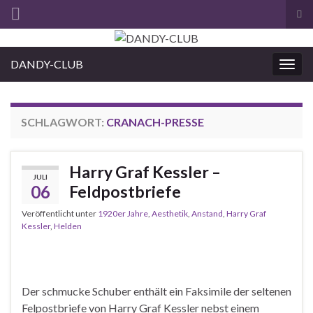
Suc
ums
Search for:
DANDY-CLUB
Navi
umsc
SCHLAGWORT:
CRANACH-PRESSE
Harry Graf Kessler –
JULI
06
Feldpostbriefe
Veröffentlicht unter
1920er Jahre
,
Aesthetik
,
Anstand
,
Harry Graf
Kessler
,
Helden
Der schmucke Schuber enthält ein Faksimile der seltenen
Felpostbriefe von Harry Graf Kessler nebst einem