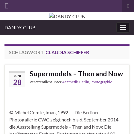
Suc
ums
Search for:
DANDY-CLUB
Navi
umsc
SCHLAGWORT:
CLAUDIA SCHIFFER
Supermodels – Then and Now
JUNI
28
Veröffentlicht unter
Aesthetik
,
Berlin
,
Photographie
© Michel Comte, Iman, 1992 Die Berliner
Photogallerie CWC zeigt noch bis 6. September 2014
die Ausstellung Supermodels – Then and Now: Die
berühmtesten Fashion-Photographen steuerten 100