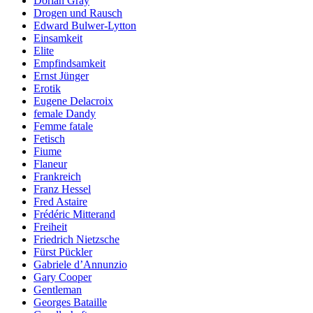
Dorian Gray
Drogen und Rausch
Edward Bulwer-Lytton
Einsamkeit
Elite
Empfindsamkeit
Ernst Jünger
Erotik
Eugene Delacroix
female Dandy
Femme fatale
Fetisch
Fiume
Flaneur
Frankreich
Franz Hessel
Fred Astaire
Frédéric Mitterand
Freiheit
Friedrich Nietzsche
Fürst Pückler
Gabriele d’Annunzio
Gary Cooper
Gentleman
Georges Bataille