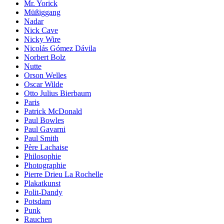
Mr. Yorick
Müßiggang
Nadar
Nick Cave
Nicky Wire
Nicolás Gómez Dávila
Norbert Bolz
Nutte
Orson Welles
Oscar Wilde
Otto Julius Bierbaum
Paris
Patrick McDonald
Paul Bowles
Paul Gavarni
Paul Smith
Père Lachaise
Philosophie
Photographie
Pierre Drieu La Rochelle
Plakatkunst
Polit-Dandy
Potsdam
Punk
Rauchen