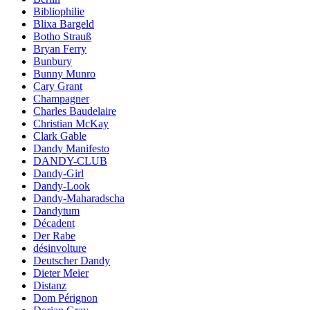
Bibliophilie
Blixa Bargeld
Botho Strauß
Bryan Ferry
Bunbury
Bunny Munro
Cary Grant
Champagner
Charles Baudelaire
Christian McKay
Clark Gable
Dandy Manifesto
DANDY-CLUB
Dandy-Girl
Dandy-Look
Dandy-Maharadscha
Dandytum
Décadent
Der Rabe
désinvolture
Deutscher Dandy
Dieter Meier
Distanz
Dom Pérignon