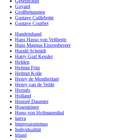
Gesellschaft
Goyard
Großbritannien
Gustave Caillebotte
Gustave Courbet
Handeinband
Hans Hasso von Veltheim
Hans Magnus Enzensberger
Harald Schmidt
Harry Graf Kessler
Helden
Helmut Fritz
Helmut Kolle
Henry de Montherlant
Henry van de Velde
Hermès
Holland
Honoré Daumier
Hosenträger
Hugo von Hofmannsthal
Ianva
Impressionismus
Individualität
Irland