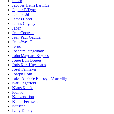
Italien
Jacques Henri Lartigue
Jaguar E-Type
Jak and Jil
James Bond
James Cagney
Japan
Jean Cocteau
Jean-Paul Gaultier
Jean-Yves Tadie
Jesus
Joachim Ringelnatz
John Maynard Keynes
Jorge Luis Borges
Joris Karl Huysmans
Josef Fenneker
Joseph Roth
Jules-Amédée Barbey d’Aurevilly
Karl Lagerfeld
Klaus Kinski
Kongo
Konversation
Kultur-Fernsehen
Kutsche
Lady Dandy