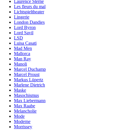
Laurence Sterne
Les fleurs du mal
Lichtspieltheater
Lingerie
London Dandies
Lord Byron
Lord Savil
LSD
Luisa Casati
Mad Men
Mallorca
Man Ray
Manoli
Marcel Duchamp
Marcel Proust
Markus Lüpertz
Marlene Dietrich
Maske
Masochismus
Max Liebermann
Max Raabe
Melancholie
Mode
Moderne
Morrissey