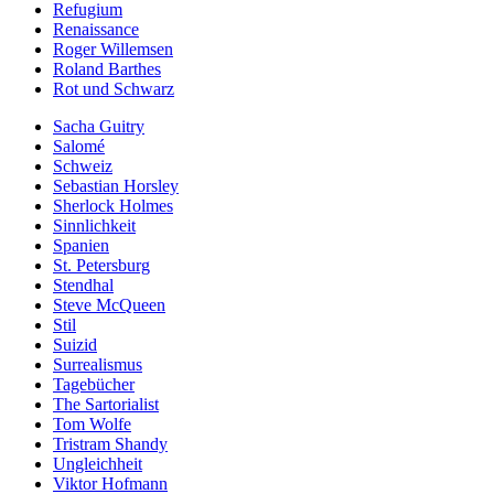
Refugium
Renaissance
Roger Willemsen
Roland Barthes
Rot und Schwarz
Sacha Guitry
Salomé
Schweiz
Sebastian Horsley
Sherlock Holmes
Sinnlichkeit
Spanien
St. Petersburg
Stendhal
Steve McQueen
Stil
Suizid
Surrealismus
Tagebücher
The Sartorialist
Tom Wolfe
Tristram Shandy
Ungleichheit
Viktor Hofmann