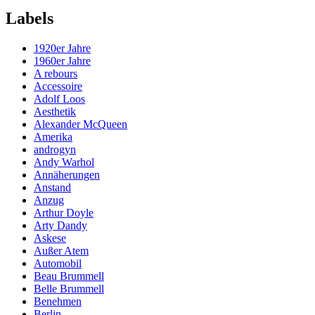
Labels
1920er Jahre
1960er Jahre
A rebours
Accessoire
Adolf Loos
Aesthetik
Alexander McQueen
Amerika
androgyn
Andy Warhol
Annäherungen
Anstand
Anzug
Arthur Doyle
Arty Dandy
Askese
Außer Atem
Automobil
Beau Brummell
Belle Brummell
Benehmen
Berlin