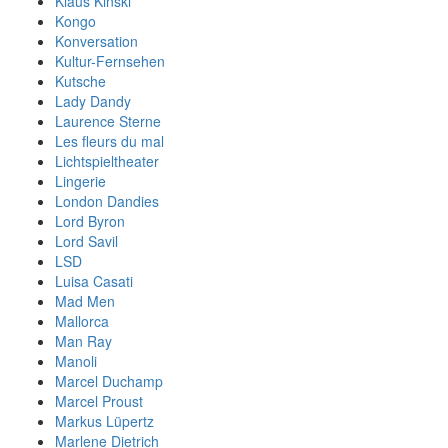
Klaus Kinski
Kongo
Konversation
Kultur-Fernsehen
Kutsche
Lady Dandy
Laurence Sterne
Les fleurs du mal
Lichtspieltheater
Lingerie
London Dandies
Lord Byron
Lord Savil
LSD
Luisa Casati
Mad Men
Mallorca
Man Ray
Manoli
Marcel Duchamp
Marcel Proust
Markus Lüpertz
Marlene Dietrich