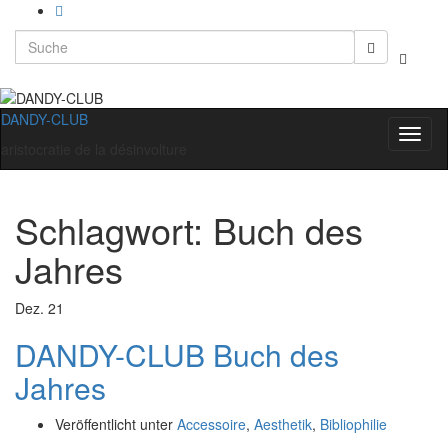
Search
Suchbo
for:
umscha
DANDY-CLUB
Navig
aristocratie de la désinvolture
umsch
Schlagwort:
Buch des
Jahres
Dez.
21
DANDY-CLUB Buch des
Jahres
Veröffentlicht unter
Accessoire
,
Aesthetik
,
Bibliophilie