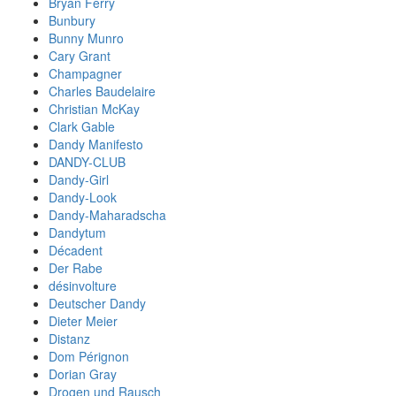
Bryan Ferry
Bunbury
Bunny Munro
Cary Grant
Champagner
Charles Baudelaire
Christian McKay
Clark Gable
Dandy Manifesto
DANDY-CLUB
Dandy-Girl
Dandy-Look
Dandy-Maharadscha
Dandytum
Décadent
Der Rabe
désinvolture
Deutscher Dandy
Dieter Meier
Distanz
Dom Pérignon
Dorian Gray
Drogen und Rausch