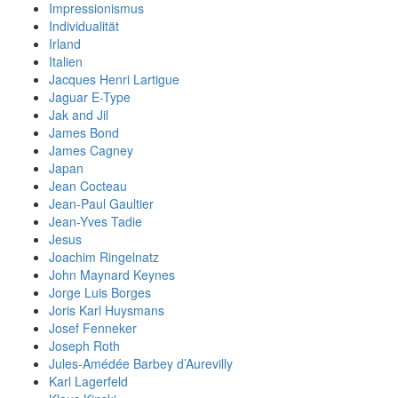
Impressionismus
Individualität
Irland
Italien
Jacques Henri Lartigue
Jaguar E-Type
Jak and Jil
James Bond
James Cagney
Japan
Jean Cocteau
Jean-Paul Gaultier
Jean-Yves Tadie
Jesus
Joachim Ringelnatz
John Maynard Keynes
Jorge Luis Borges
Joris Karl Huysmans
Josef Fenneker
Joseph Roth
Jules-Amédée Barbey d’Aurevilly
Karl Lagerfeld