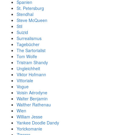
Spanien
St. Petersburg
Stendhal
Steve McQueen
Stil
Suizid
Surrealismus
Tagebücher
The Sartorialist
Tom Wolfe
Tristram Shandy
Ungleichheit
Viktor Hofmann
Vittoriale
Vogue
Voisin Aérodyne
Walter Benjamin
Walther Rathenau
Wien
William Jesse
Yankee Doodle Dandy
Yorickomanie
Zigarre