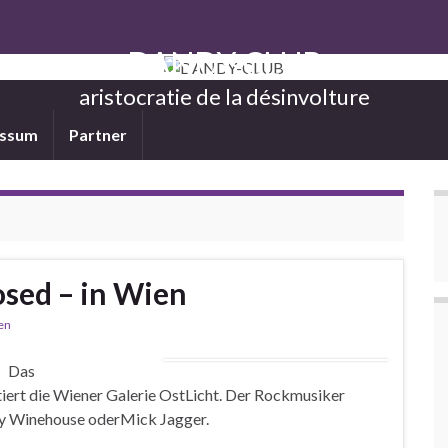
DANDY-CLUB
aristocratie de la désinvolture
essum
Partner
sed – in Wien
en
0 Das
ert die Wiener Galerie OstLicht. Der Rockmusiker
Amy Winehouse oderMick Jagger.