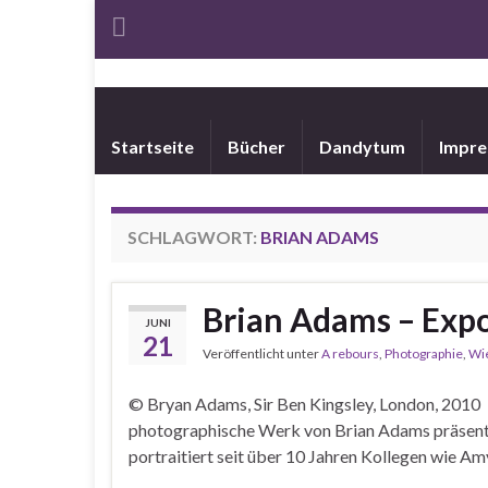
Startseite
Bücher
Dandytum
Impr
SCHLAGWORT:
BRIAN ADAMS
Brian Adams – Expo
JUNI
21
Veröffentlicht unter
A rebours
,
Photographie
,
Wi
© Bryan Adams, Sir Ben Kingsley, London, 201
photographische Werk von Brian Adams präsenti
portraitiert seit über 10 Jahren Kollegen wie 