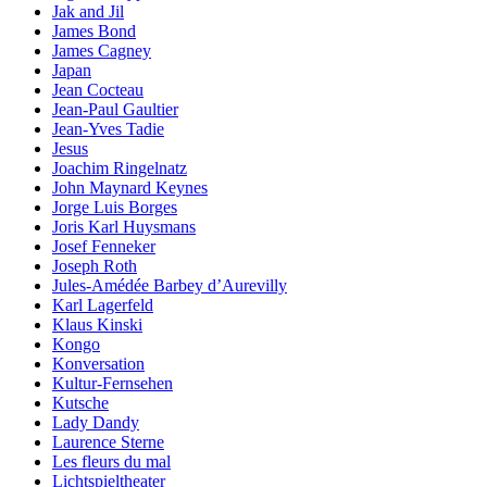
Jak and Jil
James Bond
James Cagney
Japan
Jean Cocteau
Jean-Paul Gaultier
Jean-Yves Tadie
Jesus
Joachim Ringelnatz
John Maynard Keynes
Jorge Luis Borges
Joris Karl Huysmans
Josef Fenneker
Joseph Roth
Jules-Amédée Barbey d’Aurevilly
Karl Lagerfeld
Klaus Kinski
Kongo
Konversation
Kultur-Fernsehen
Kutsche
Lady Dandy
Laurence Sterne
Les fleurs du mal
Lichtspieltheater