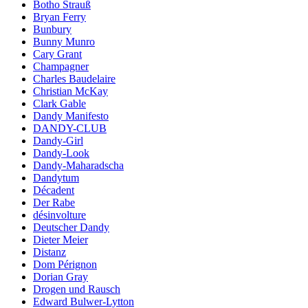
Botho Strauß
Bryan Ferry
Bunbury
Bunny Munro
Cary Grant
Champagner
Charles Baudelaire
Christian McKay
Clark Gable
Dandy Manifesto
DANDY-CLUB
Dandy-Girl
Dandy-Look
Dandy-Maharadscha
Dandytum
Décadent
Der Rabe
désinvolture
Deutscher Dandy
Dieter Meier
Distanz
Dom Pérignon
Dorian Gray
Drogen und Rausch
Edward Bulwer-Lytton