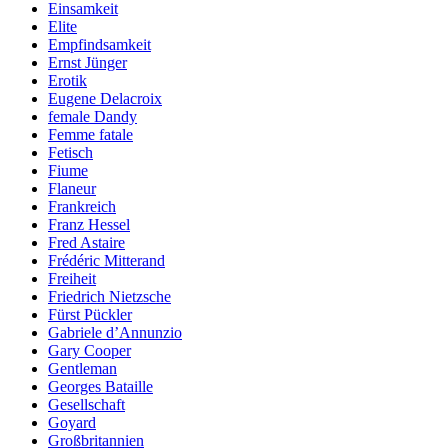
Einsamkeit
Elite
Empfindsamkeit
Ernst Jünger
Erotik
Eugene Delacroix
female Dandy
Femme fatale
Fetisch
Fiume
Flaneur
Frankreich
Franz Hessel
Fred Astaire
Frédéric Mitterand
Freiheit
Friedrich Nietzsche
Fürst Pückler
Gabriele d’Annunzio
Gary Cooper
Gentleman
Georges Bataille
Gesellschaft
Goyard
Großbritannien