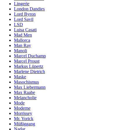
Lingerie
London Dandies
Lord Byron
Lord Savil
LSD
Luisa Casati
Mad Men
Mallorca
Man Ray
Manoli
Marcel Duchamp
Marcel Proust
Markus Lüpertz
Marlene Dietrich
Maske
Masochismus
Max Liebermann
Max Raabe
Melancholie
Mode
Moderne
Morrissey
Mr. Yorick
Müßiggang
Nadar