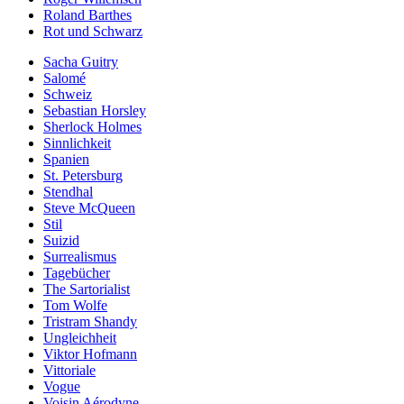
Roland Barthes
Rot und Schwarz
Sacha Guitry
Salomé
Schweiz
Sebastian Horsley
Sherlock Holmes
Sinnlichkeit
Spanien
St. Petersburg
Stendhal
Steve McQueen
Stil
Suizid
Surrealismus
Tagebücher
The Sartorialist
Tom Wolfe
Tristram Shandy
Ungleichheit
Viktor Hofmann
Vittoriale
Vogue
Voisin Aérodyne