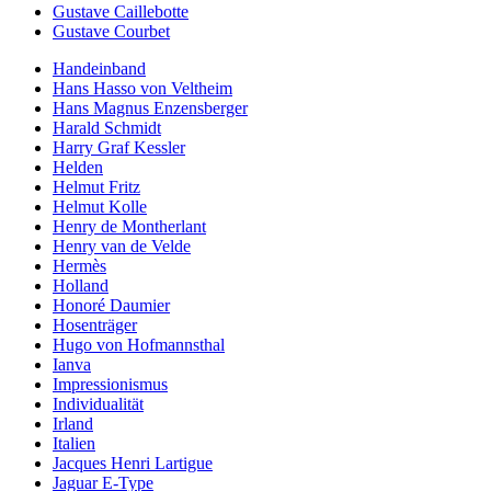
Gustave Caillebotte
Gustave Courbet
Handeinband
Hans Hasso von Veltheim
Hans Magnus Enzensberger
Harald Schmidt
Harry Graf Kessler
Helden
Helmut Fritz
Helmut Kolle
Henry de Montherlant
Henry van de Velde
Hermès
Holland
Honoré Daumier
Hosenträger
Hugo von Hofmannsthal
Ianva
Impressionismus
Individualität
Irland
Italien
Jacques Henri Lartigue
Jaguar E-Type