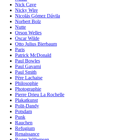
Nick Cave
Nicky Wire
Nicolás Gómez Dávila
Norbert Bolz
Nutte
Orson Welles
Oscar Wilde
Otto Julius Bierbaum
Paris
Patrick McDonald
Paul Bowles
Paul Gavarni
Paul Smith
Père Lachaise
Philosophie
Photographie
Pierre Drieu La Rochelle
Plakatkunst
Polit-Dandy
Potsdam
Punk
Rauchen
Refugium
Renaissance
Roger Willemsen