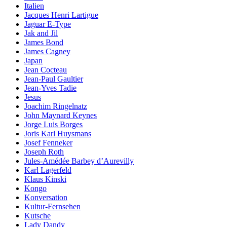
Italien
Jacques Henri Lartigue
Jaguar E-Type
Jak and Jil
James Bond
James Cagney
Japan
Jean Cocteau
Jean-Paul Gaultier
Jean-Yves Tadie
Jesus
Joachim Ringelnatz
John Maynard Keynes
Jorge Luis Borges
Joris Karl Huysmans
Josef Fenneker
Joseph Roth
Jules-Amédée Barbey d’Aurevilly
Karl Lagerfeld
Klaus Kinski
Kongo
Konversation
Kultur-Fernsehen
Kutsche
Lady Dandy