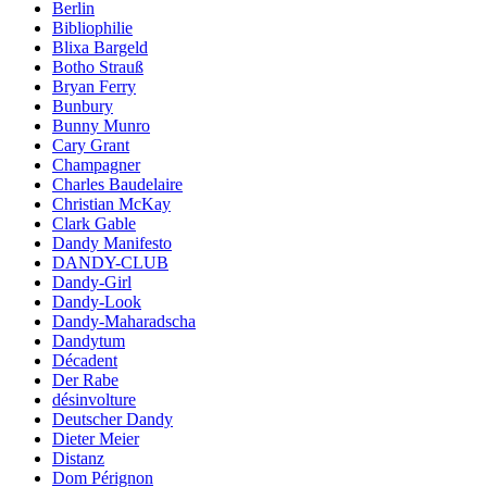
Berlin
Bibliophilie
Blixa Bargeld
Botho Strauß
Bryan Ferry
Bunbury
Bunny Munro
Cary Grant
Champagner
Charles Baudelaire
Christian McKay
Clark Gable
Dandy Manifesto
DANDY-CLUB
Dandy-Girl
Dandy-Look
Dandy-Maharadscha
Dandytum
Décadent
Der Rabe
désinvolture
Deutscher Dandy
Dieter Meier
Distanz
Dom Pérignon