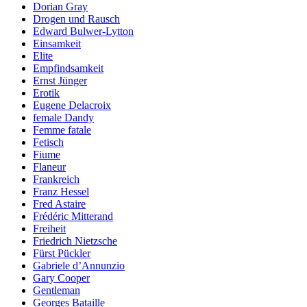
Dorian Gray
Drogen und Rausch
Edward Bulwer-Lytton
Einsamkeit
Elite
Empfindsamkeit
Ernst Jünger
Erotik
Eugene Delacroix
female Dandy
Femme fatale
Fetisch
Fiume
Flaneur
Frankreich
Franz Hessel
Fred Astaire
Frédéric Mitterand
Freiheit
Friedrich Nietzsche
Fürst Pückler
Gabriele d’Annunzio
Gary Cooper
Gentleman
Georges Bataille