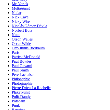
Mr. Yorick
Müßiggang
Nadar
Nick Cave
Nicky Wire
Nicolás Gómez Dávila
Norbert Bolz
Nutte
Orson Welles
Oscar Wilde
Otto Julius Bierbaum
Paris
Patrick McDonald
Paul Bowles
Paul Gavarni
Paul Smith
Père Lachaise
Philosophie
Photographie
Pierre Drieu La Rochelle
Plakatkunst
Polit-Dandy
Potsdam
Punk
Rauchen