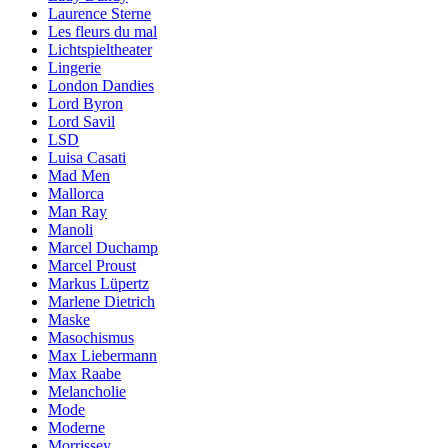
Laurence Sterne
Les fleurs du mal
Lichtspieltheater
Lingerie
London Dandies
Lord Byron
Lord Savil
LSD
Luisa Casati
Mad Men
Mallorca
Man Ray
Manoli
Marcel Duchamp
Marcel Proust
Markus Lüpertz
Marlene Dietrich
Maske
Masochismus
Max Liebermann
Max Raabe
Melancholie
Mode
Moderne
Morrissey