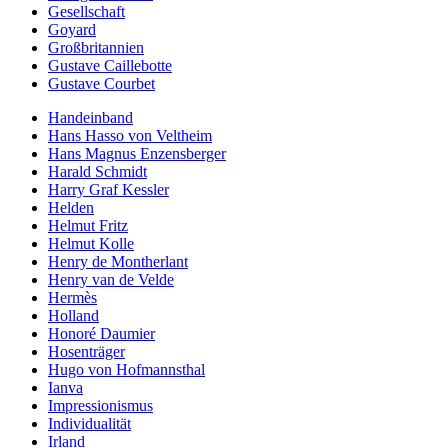
Gesellschaft
Goyard
Großbritannien
Gustave Caillebotte
Gustave Courbet
Handeinband
Hans Hasso von Veltheim
Hans Magnus Enzensberger
Harald Schmidt
Harry Graf Kessler
Helden
Helmut Fritz
Helmut Kolle
Henry de Montherlant
Henry van de Velde
Hermès
Holland
Honoré Daumier
Hosenträger
Hugo von Hofmannsthal
Ianva
Impressionismus
Individualität
Irland