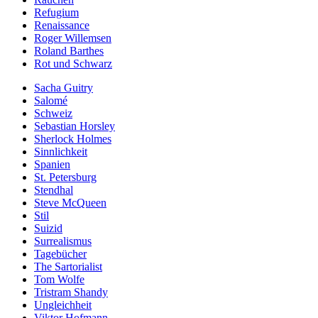
Refugium
Renaissance
Roger Willemsen
Roland Barthes
Rot und Schwarz
Sacha Guitry
Salomé
Schweiz
Sebastian Horsley
Sherlock Holmes
Sinnlichkeit
Spanien
St. Petersburg
Stendhal
Steve McQueen
Stil
Suizid
Surrealismus
Tagebücher
The Sartorialist
Tom Wolfe
Tristram Shandy
Ungleichheit
Viktor Hofmann