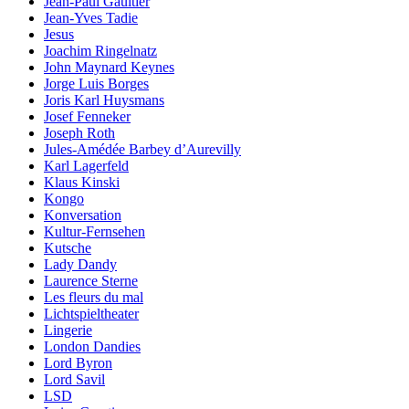
Jean-Paul Gaultier
Jean-Yves Tadie
Jesus
Joachim Ringelnatz
John Maynard Keynes
Jorge Luis Borges
Joris Karl Huysmans
Josef Fenneker
Joseph Roth
Jules-Amédée Barbey d’Aurevilly
Karl Lagerfeld
Klaus Kinski
Kongo
Konversation
Kultur-Fernsehen
Kutsche
Lady Dandy
Laurence Sterne
Les fleurs du mal
Lichtspieltheater
Lingerie
London Dandies
Lord Byron
Lord Savil
LSD