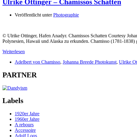
Ulrike Ottinger – Chamissos Schatten
Veröffentlicht unter
Photographie
© Ulrike Ottinger, Hafen Anadyr. Chamissos Schatten Courtesy Jo
Polynesien, Hawaii und Alaska zu erkunden. Chamisso (1781-1838) g
Weiterlesen
Adelbert von Chamisso
,
Johanna Breede Photokunst
,
Ulrike Ot
PARTNER
Labels
1920er Jahre
1960er Jahre
A rebours
Accessoire
Adolf Loos