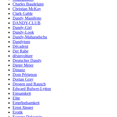
Charles Baudelaire
Christian McKay
Clark Gable
Dandy Manifesto
DANDY-CLUB
Dandy-Girl
Dandy-Look
Dandy-Maharadscha
Dandytum
Décadent
Der Rabe
désinvolture
Deutscher Dandy
Dieter Meier
Distanz
Dom Pérignon
Dorian Gray
Drogen und Rausch
Edward Bulwer-Lytton
Einsamkeit
Elite
Empfindsamkeit
Ernst Jünger
Erotik
Eugene Delacroix