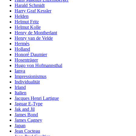
Harald Schmidt
Harry Graf Kessler
Helden
Helmut Fritz
Helmut Kolle
Henry de Montherlant
Henry van de Velde
Hermès
Holland
Honoré Daumier
Hosenträger
Hugo von Hofmannsthal
Ianva
Impressionismus
Individualität
Irland
Italien
Jacques Henri Lartigue
Jaguar E-Type
Jak and Jil
James Bond
James Cagney
Japan
Jean Cocteau