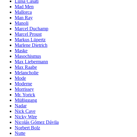
Luisa Casati
Mad Men
Mallorca
Man Ray
Manoli
Marcel Duchamp
Marcel Proust
Markus Lüpertz
Marlene Dietrich
Maske
Masochismus
Max Liebermann
Max Raabe
Melancholie
Mode
Moderne
Morrissey
Mr. Yorick
Müßiggang
Nadar
Nick Cave
Nicky Wire
Nicolás Gómez Dávila
Norbert Bolz
Nutte