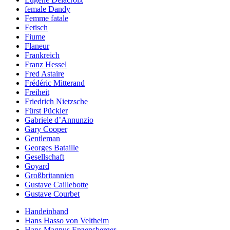
female Dandy
Femme fatale
Fetisch
Fiume
Flaneur
Frankreich
Franz Hessel
Fred Astaire
Frédéric Mitterand
Freiheit
Friedrich Nietzsche
Fürst Pückler
Gabriele d’Annunzio
Gary Cooper
Gentleman
Georges Bataille
Gesellschaft
Goyard
Großbritannien
Gustave Caillebotte
Gustave Courbet
Handeinband
Hans Hasso von Veltheim
Hans Magnus Enzensberger