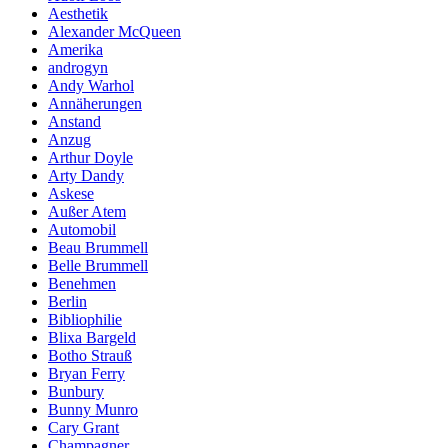
Aesthetik
Alexander McQueen
Amerika
androgyn
Andy Warhol
Annäherungen
Anstand
Anzug
Arthur Doyle
Arty Dandy
Askese
Außer Atem
Automobil
Beau Brummell
Belle Brummell
Benehmen
Berlin
Bibliophilie
Blixa Bargeld
Botho Strauß
Bryan Ferry
Bunbury
Bunny Munro
Cary Grant
Champagner