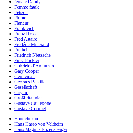
female Dandy
Femme fatale
Fetisch
Fiume
Flaneur
Frankreich
Franz Hessel
Fred Astaire
Frédéric Mitterand
Freiheit
Friedrich Nietzsche
Fürst Pückler
Gabriele d’Annunzio
Gary Cooper
Gentleman
Georges Bataille
Gesellschaft
Goyard
Großbritannien
Gustave Caillebotte
Gustave Courbet
Handeinband
Hans Hasso von Veltheim
Hans Magnus Enzensberger