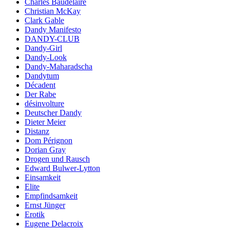
Charles Baudelaire
Christian McKay
Clark Gable
Dandy Manifesto
DANDY-CLUB
Dandy-Girl
Dandy-Look
Dandy-Maharadscha
Dandytum
Décadent
Der Rabe
désinvolture
Deutscher Dandy
Dieter Meier
Distanz
Dom Pérignon
Dorian Gray
Drogen und Rausch
Edward Bulwer-Lytton
Einsamkeit
Elite
Empfindsamkeit
Ernst Jünger
Erotik
Eugene Delacroix