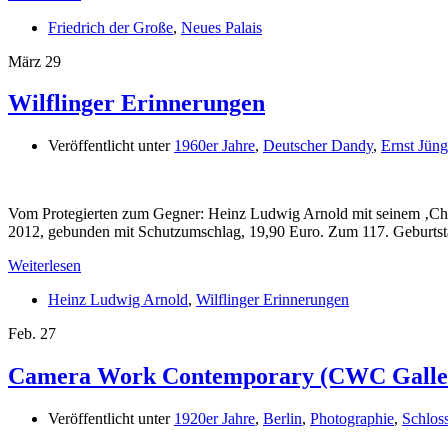
Friedrich der Große
,
Neues Palais
März
29
Wilflinger Erinnerungen
Veröffentlicht unter
1960er Jahre
,
Deutscher Dandy
,
Ernst Jüng
Vom Protegierten zum Gegner: Heinz Ludwig Arnold mit seinem ‚Chef
2012, gebunden mit Schutzumschlag, 19,90 Euro. Zum 117. Geburtstag
Weiterlesen
Heinz Ludwig Arnold
,
Wilflinger Erinnerungen
Feb.
27
Camera Work Contemporary (CWC Gallery)
Veröffentlicht unter
1920er Jahre
,
Berlin
,
Photographie
,
Schlos