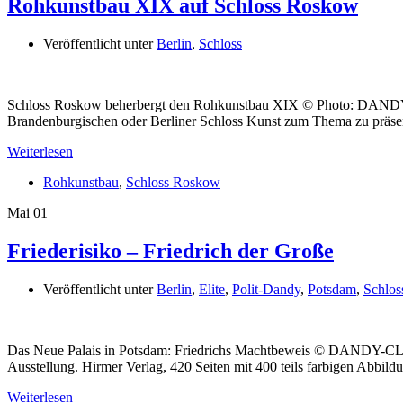
Rohkunstbau XIX auf Schloss Roskow
Veröffentlicht unter
Berlin
,
Schloss
Schloss Roskow beherbergt den Rohkunstbau XIX © Photo: DANDY-CLU
Brandenburgischen oder Berliner Schloss Kunst zum Thema zu präse
Weiterlesen
Rohkunstbau
,
Schloss Roskow
Mai
01
Friederisiko – Friedrich der Große
Veröffentlicht unter
Berlin
,
Elite
,
Polit-Dandy
,
Potsdam
,
Schlos
Das Neue Palais in Potsdam: Friedrichs Machtbeweis © DANDY-CLU
Ausstellung. Hirmer Verlag, 420 Seiten mit 400 teils farbigen Abbil
Weiterlesen