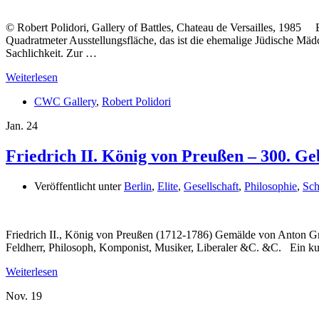
© Robert Polidori, Gallery of Battles, Chateau de Versailles, 1985
Quadratmeter Ausstellungsfläche, das ist die ehemalige Jüdische Mäd
Sachlichkeit. Zur …
Weiterlesen
CWC Gallery
,
Robert Polidori
Jan.
24
Friedrich II. König von Preußen – 300. Ge
Veröffentlicht unter
Berlin
,
Elite
,
Gesellschaft
,
Philosophie
,
Sch
Friedrich II., König von Preußen (1712-1786) Gemälde von Anton 
Feldherr, Philosoph, Komponist, Musiker, Liberaler &C. &C. Ein ku
Weiterlesen
Nov.
19