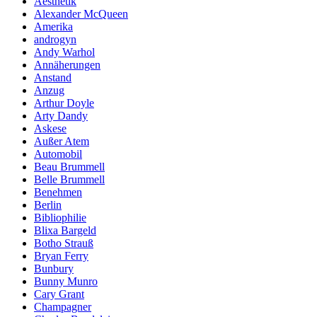
Aesthetik
Alexander McQueen
Amerika
androgyn
Andy Warhol
Annäherungen
Anstand
Anzug
Arthur Doyle
Arty Dandy
Askese
Außer Atem
Automobil
Beau Brummell
Belle Brummell
Benehmen
Berlin
Bibliophilie
Blixa Bargeld
Botho Strauß
Bryan Ferry
Bunbury
Bunny Munro
Cary Grant
Champagner