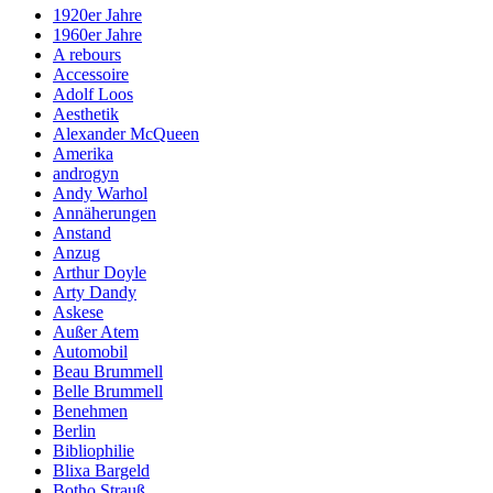
1920er Jahre
1960er Jahre
A rebours
Accessoire
Adolf Loos
Aesthetik
Alexander McQueen
Amerika
androgyn
Andy Warhol
Annäherungen
Anstand
Anzug
Arthur Doyle
Arty Dandy
Askese
Außer Atem
Automobil
Beau Brummell
Belle Brummell
Benehmen
Berlin
Bibliophilie
Blixa Bargeld
Botho Strauß