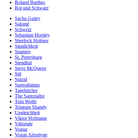
Roland Barthes
Rot und Schwarz
Sacha Guitry
Salomé
Schweiz
Sebastian Horsley
Sherlock Holmes
Sinnlichkeit
Spanien
St. Petersburg
Stendhal
Steve McQueen
Stil
Suizid
Surrealismus
Tagebücher
The Sartorialist
Tom Wolfe
Tristram Shandy
Ungleichheit
Viktor Hofmann
Vittoriale
Vogue
Voisin Aérodyne