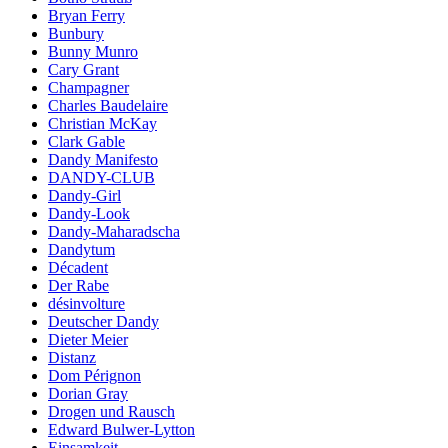
Bryan Ferry
Bunbury
Bunny Munro
Cary Grant
Champagner
Charles Baudelaire
Christian McKay
Clark Gable
Dandy Manifesto
DANDY-CLUB
Dandy-Girl
Dandy-Look
Dandy-Maharadscha
Dandytum
Décadent
Der Rabe
désinvolture
Deutscher Dandy
Dieter Meier
Distanz
Dom Pérignon
Dorian Gray
Drogen und Rausch
Edward Bulwer-Lytton
Einsamkeit