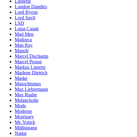
Lingerie
London Dandies
Lord Byron
Lord Savil
LSD
Luisa Casati
Mad Men
Mallorca
Man Ray
Manoli
Marcel Duchamp
Marcel Proust
Markus Lüpertz
Marlene Dietrich
Maske
Masochismus
Max Liebermann
Max Raabe
Melancholie
Mode
Moderne
Morrissey
Mr. Yorick
Müßiggang
Nadar