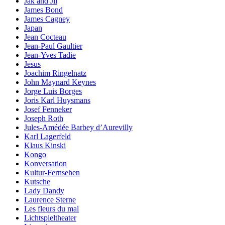
Jak and Jil
James Bond
James Cagney
Japan
Jean Cocteau
Jean-Paul Gaultier
Jean-Yves Tadie
Jesus
Joachim Ringelnatz
John Maynard Keynes
Jorge Luis Borges
Joris Karl Huysmans
Josef Fenneker
Joseph Roth
Jules-Amédée Barbey d’Aurevilly
Karl Lagerfeld
Klaus Kinski
Kongo
Konversation
Kultur-Fernsehen
Kutsche
Lady Dandy
Laurence Sterne
Les fleurs du mal
Lichtspieltheater