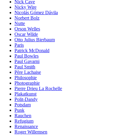
Nick Cave
Nicky Wire
Nicolás Gómez Dávila
Norbert Bolz
Nutte
Orson Welles
Oscar Wilde
Otto Julius Bierbaum
Paris
Patrick McDonald
Paul Bowles
Paul Gavarni
Paul Smith
Père Lachaise
Philosophie
Photographie
Pierre Drieu La Rochelle
Plakatkunst
Polit-Dandy
Potsdam
Punk
Rauchen
Refugium
Renaissance
Roger Willemsen