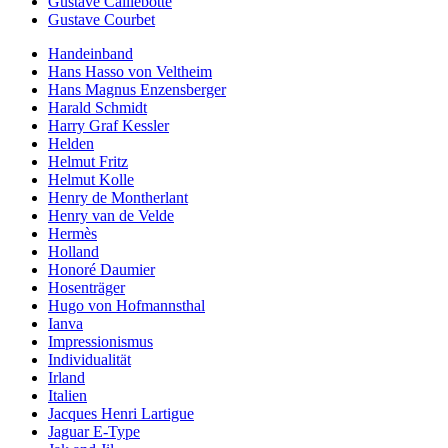
Gustave Caillebotte
Gustave Courbet
Handeinband
Hans Hasso von Veltheim
Hans Magnus Enzensberger
Harald Schmidt
Harry Graf Kessler
Helden
Helmut Fritz
Helmut Kolle
Henry de Montherlant
Henry van de Velde
Hermès
Holland
Honoré Daumier
Hosenträger
Hugo von Hofmannsthal
Ianva
Impressionismus
Individualität
Irland
Italien
Jacques Henri Lartigue
Jaguar E-Type