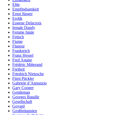
Elite
Empfindsamkeit
Ernst Jünger
Erotik
Eugene Delacroix
female Dandy
Femme fatale
Fetisch
Fiume
Flaneur
Frankreich
Franz Hessel
Fred Astaire
Frédéric Mitterand
Freiheit
Friedrich Nietzsche
Fürst Pückler
Gabriele d’Annunzio
Gary Cooper
Gentleman
Georges Bataille
Gesellschaft
Goyard
Großbritannien