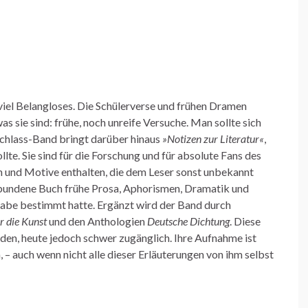
viel Belangloses. Die Schülerverse und frühen Dramen
as sie sind: frühe, noch unreife Versuche. Man sollte sich
achlass-Band bringt darüber hinaus
»Notizen zur Literatur«
,
llte. Sie sind für die Forschung und für absolute Fans des
n und Motive enthalten, die dem Leser sonst unbekannt
ebundene Buch frühe Prosa, Aphorismen, Dramatik und
abe bestimmt hatte. Ergänzt wird der Band durch
ür die Kunst
und den Anthologien
Deutsche Dichtung
. Diese
rden, heute jedoch schwer zugänglich. Ihre Aufnahme ist
, – auch wenn nicht alle dieser Erläuterungen von ihm selbst