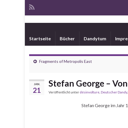
Startseite
Bücher
Dandytum
Impr
Fragments of Metropolis East
Stefan George – Von
JAN.
21
Veröffentlicht unter
désinvolture
,
Deutscher Dandy
Stefan George im Jahr 1