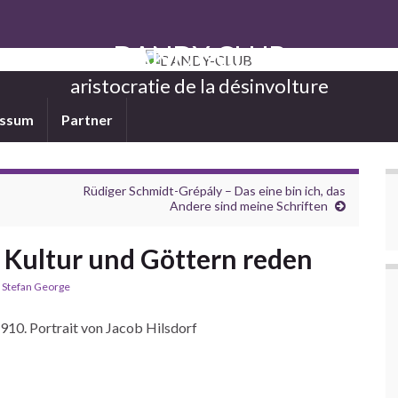
DANDY-CLUB
aristocratie de la désinvolture
essum
Partner
Rüdiger Schmidt-Grépály – Das eine bin ich, das
Andere sind meine Schriften
 Kultur und Göttern reden
,
Stefan George
910. Portrait von Jacob Hilsdorf