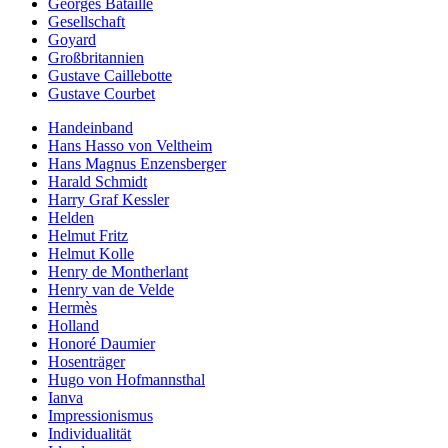
Georges Bataille
Gesellschaft
Goyard
Großbritannien
Gustave Caillebotte
Gustave Courbet
Handeinband
Hans Hasso von Veltheim
Hans Magnus Enzensberger
Harald Schmidt
Harry Graf Kessler
Helden
Helmut Fritz
Helmut Kolle
Henry de Montherlant
Henry van de Velde
Hermès
Holland
Honoré Daumier
Hosenträger
Hugo von Hofmannsthal
Ianva
Impressionismus
Individualität