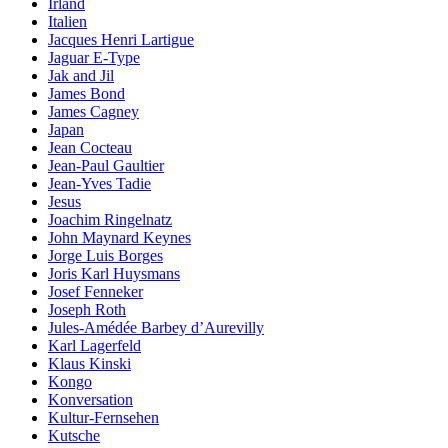
Irland
Italien
Jacques Henri Lartigue
Jaguar E-Type
Jak and Jil
James Bond
James Cagney
Japan
Jean Cocteau
Jean-Paul Gaultier
Jean-Yves Tadie
Jesus
Joachim Ringelnatz
John Maynard Keynes
Jorge Luis Borges
Joris Karl Huysmans
Josef Fenneker
Joseph Roth
Jules-Amédée Barbey d’Aurevilly
Karl Lagerfeld
Klaus Kinski
Kongo
Konversation
Kultur-Fernsehen
Kutsche