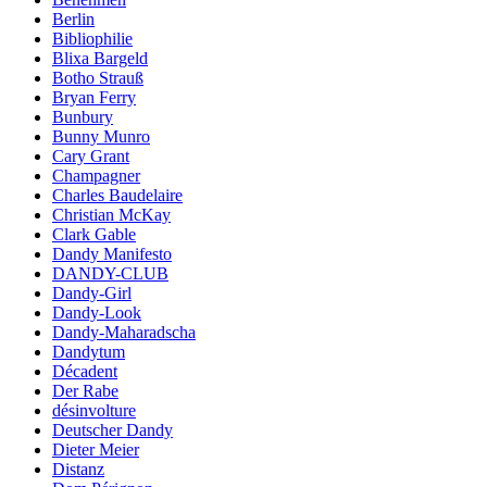
Berlin
Bibliophilie
Blixa Bargeld
Botho Strauß
Bryan Ferry
Bunbury
Bunny Munro
Cary Grant
Champagner
Charles Baudelaire
Christian McKay
Clark Gable
Dandy Manifesto
DANDY-CLUB
Dandy-Girl
Dandy-Look
Dandy-Maharadscha
Dandytum
Décadent
Der Rabe
désinvolture
Deutscher Dandy
Dieter Meier
Distanz