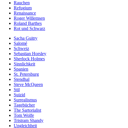
Rauchen
Refugium
Renaissance
Roger Willemsen
Roland Barthes
Rot und Schwarz
Sacha Guitry
Salomé
Schweiz
Sebastian Horsley
Sherlock Holmes
Sinnlichkeit
Spanien
St. Petersburg
Stendhal
Steve McQueen
Stil
Suizid
Surrealismus
Tagebücher
The Sartorialist
Tom Wolfe
Tristram Shandy
Ungleichheit