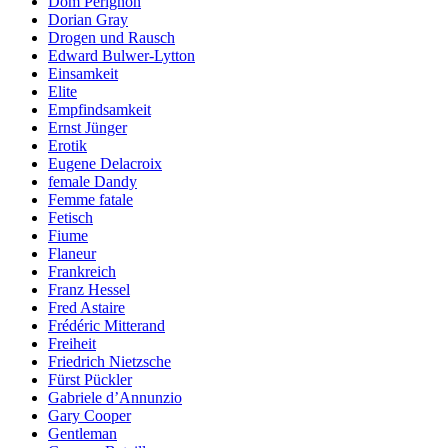
Dom Pérignon
Dorian Gray
Drogen und Rausch
Edward Bulwer-Lytton
Einsamkeit
Elite
Empfindsamkeit
Ernst Jünger
Erotik
Eugene Delacroix
female Dandy
Femme fatale
Fetisch
Fiume
Flaneur
Frankreich
Franz Hessel
Fred Astaire
Frédéric Mitterand
Freiheit
Friedrich Nietzsche
Fürst Pückler
Gabriele d’Annunzio
Gary Cooper
Gentleman