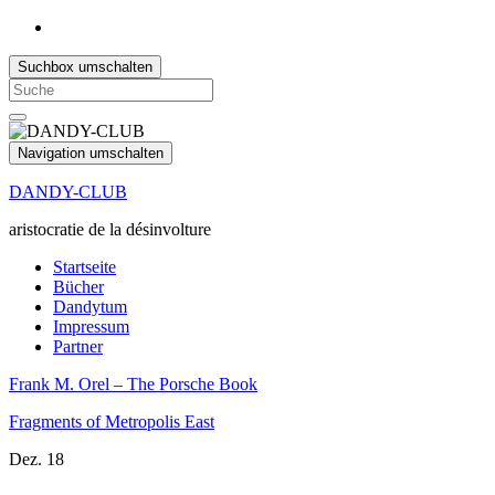
Suchbox umschalten
Search
for:
Navigation umschalten
DANDY-CLUB
aristocratie de la désinvolture
Startseite
Bücher
Dandytum
Impressum
Partner
Frank M. Orel – The Porsche Book
Fragments of Metropolis East
Dez.
18