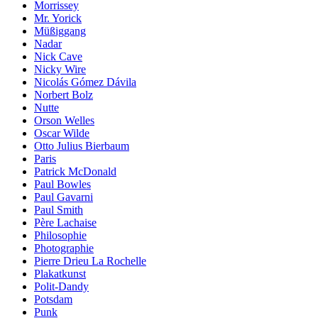
Morrissey
Mr. Yorick
Müßiggang
Nadar
Nick Cave
Nicky Wire
Nicolás Gómez Dávila
Norbert Bolz
Nutte
Orson Welles
Oscar Wilde
Otto Julius Bierbaum
Paris
Patrick McDonald
Paul Bowles
Paul Gavarni
Paul Smith
Père Lachaise
Philosophie
Photographie
Pierre Drieu La Rochelle
Plakatkunst
Polit-Dandy
Potsdam
Punk