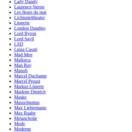
Lady Dandy
Laurence Sterne
Les fleurs du mal
Lichtspieltheater
Lingerie
London Dandies
Lord Byron
Lord Savil
LSD
Luisa Casati
Mad Men
Mallorca
Man Ray
Manoli
Marcel Duchamp
Marcel Proust
Markus Lüpertz
Marlene Dietrich
Maske
Masochismus
Max Liebermann
Max Raabe
Melancholie
Mode
Moderne