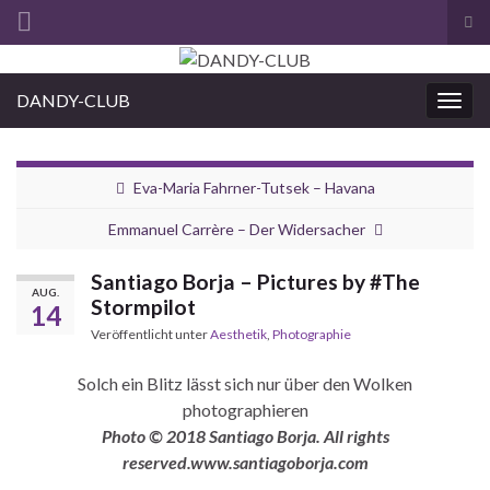
Suc
ums
Search for:
DANDY-CLUB
Navi
umsc
Eva-Maria Fahrner-Tutsek – Havana
Emmanuel Carrère – Der Widersacher
Santiago Borja – Pictures by #The
AUG.
Stormpilot
14
Veröffentlicht unter
Aesthetik
,
Photographie
Solch ein Blitz lässt sich nur über den Wolken
photographieren
Photo © 2018 Santiago Borja. All rights
reserved.www.santiagoborja.com