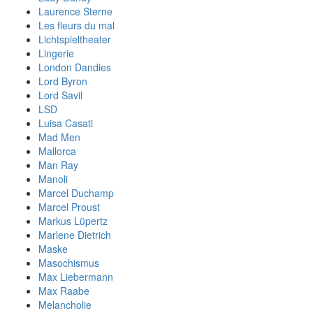
Laurence Sterne
Les fleurs du mal
Lichtspieltheater
Lingerie
London Dandies
Lord Byron
Lord Savil
LSD
Luisa Casati
Mad Men
Mallorca
Man Ray
Manoli
Marcel Duchamp
Marcel Proust
Markus Lüpertz
Marlene Dietrich
Maske
Masochismus
Max Liebermann
Max Raabe
Melancholie