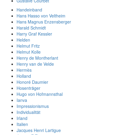
Gustave Courbet
Handeinband
Hans Hasso von Veltheim
Hans Magnus Enzensberger
Harald Schmidt
Harry Graf Kessler
Helden
Helmut Fritz
Helmut Kolle
Henry de Montherlant
Henry van de Velde
Hermès
Holland
Honoré Daumier
Hosenträger
Hugo von Hofmannsthal
Ianva
Impressionismus
Individualität
Irland
Italien
Jacques Henri Lartigue