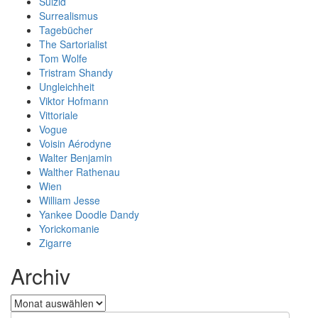
Suizid
Surrealismus
Tagebücher
The Sartorialist
Tom Wolfe
Tristram Shandy
Ungleichheit
Viktor Hofmann
Vittoriale
Vogue
Voisin Aérodyne
Walter Benjamin
Walther Rathenau
Wien
William Jesse
Yankee Doodle Dandy
Yorickomanie
Zigarre
Archiv
Archiv
Search