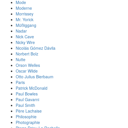
Mode
Moderne
Morrissey
Mr. Yorick
Müßiggang
Nadar
Nick Cave
Nicky Wire
Nicolás Gómez Dávila
Norbert Bolz
Nutte
Orson Welles
Oscar Wilde
Otto Julius Bierbaum
Paris
Patrick McDonald
Paul Bowles
Paul Gavarni
Paul Smith
Père Lachaise
Philosophie
Photographie
Pierre Drieu La Rochelle