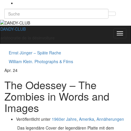
Search
Suchb
for:
umsch
DANDY-CLUB
Navig
aristocratie de la désinvolture
umsch
Ernst Jünger – Späte Rache
William Klein. Photographs & Films
Apr.
24
The Odessey – The
Zombies in Words and
Images
Veröffentlicht unter
1960er Jahre
,
Amerika
,
Annäherungen
Das legendäre Cover der legendären Platte mit dem