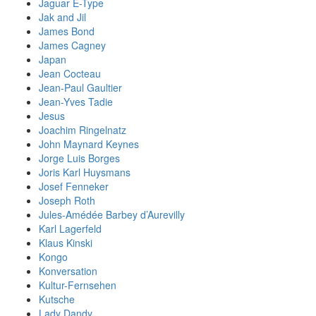
Jaguar E-Type
Jak and Jil
James Bond
James Cagney
Japan
Jean Cocteau
Jean-Paul Gaultier
Jean-Yves Tadie
Jesus
Joachim Ringelnatz
John Maynard Keynes
Jorge Luis Borges
Joris Karl Huysmans
Josef Fenneker
Joseph Roth
Jules-Amédée Barbey d’Aurevilly
Karl Lagerfeld
Klaus Kinski
Kongo
Konversation
Kultur-Fernsehen
Kutsche
Lady Dandy