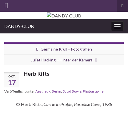
Suc
ums
Search for:
DANDY-CLUB
Navi
umsc
Germaine Krull – Fotografien
Juliet Hacking – Hinter der Kamera
Herb Ritts
OKT.
17
Veröffentlicht unter
Aesthetik
,
Berlin
,
David Bowie
,
Photographie
© Herb Ritts,
Carrie in Profile, Paradise Cove, 1988