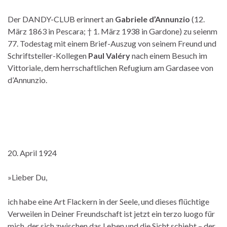
Der DANDY-CLUB erinnert an
Gabriele d’Annunzio
(12.
März 1863 in Pescara; † 1. März 1938 in Gardone) zu seienm
77. Todestag mit einem Brief-Auszug von seinem Freund und
Schriftsteller-Kollegen
Paul Valéry
nach einem Besuch im
Vittoriale, dem herrschaftlichen Refugium am Gardasee von
d’Annunzio.
20. April 1924
»Lieber Du,
ich habe eine Art Flackern in der Seele, und dieses flüchtige
Verweilen in Deiner Freundschaft ist jetzt ein terzo luogo für
mich, der sich zwischen das Leben und die Sicht schiebt – der