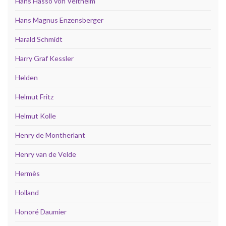
Hans Hasso von Veltheim
Hans Magnus Enzensberger
Harald Schmidt
Harry Graf Kessler
Helden
Helmut Fritz
Helmut Kolle
Henry de Montherlant
Henry van de Velde
Hermès
Holland
Honoré Daumier