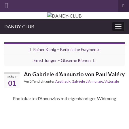
Suc
ums
Search for:
DANDY-CLUB
Navi
umsc
Rainer König – Berlinische Fragmente
Ernst Jünger – Gläserne Bienen
An Gabriele d’Annunzio von Paul Valéry
MÄRZ
01
Veröffentlicht unter
Aesthetik
,
Gabriele d'Annunzio
,
Vittoriale
Photokarte d’Annunzios mit eigenhändiger Widmung