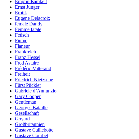
Empfindsamkeit
Ernst Jünger
Erotik
Eugene Delacroix
female Dandy
Femme fatale
Fetisch
Fiume
Flaneur
Frankreich
Franz Hessel
Fred Astaire
Frédéric Mitterand
Freiheit
Friedrich Nietzsche
Fürst Pückler
Gabriele d’Annunzio
Gary Cooper
Gentleman
Georges Bataille
Gesellschaft
Goyard
Großbritannien
Gustave Caillebotte
Gustave Courbet