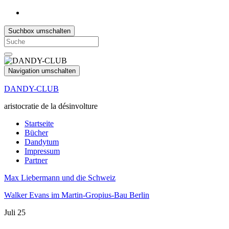
Suchbox umschalten
Search
for:
Navigation umschalten
DANDY-CLUB
aristocratie de la désinvolture
Startseite
Bücher
Dandytum
Impressum
Partner
Max Liebermann und die Schweiz
Walker Evans im Martin-Gropius-Bau Berlin
Juli
25