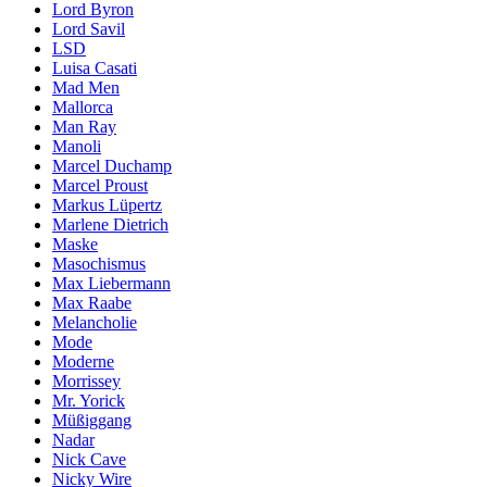
Lord Byron
Lord Savil
LSD
Luisa Casati
Mad Men
Mallorca
Man Ray
Manoli
Marcel Duchamp
Marcel Proust
Markus Lüpertz
Marlene Dietrich
Maske
Masochismus
Max Liebermann
Max Raabe
Melancholie
Mode
Moderne
Morrissey
Mr. Yorick
Müßiggang
Nadar
Nick Cave
Nicky Wire