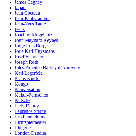
James Cagney
Japan
Jean Cocteau
Jean-Paul Gaultier
Jean-Yves Tadie
Jesus
Joachim Ringelnatz
John Maynard Keynes
Jorge Luis Borges
Joris Karl Huysmans
Josef Fenneker
Joseph Roth
Jules-Amédée Barbey d’Aurevilly
Karl Lagerfeld
Klaus Kinski
Kongo
Konversation
Kultur-Fernsehen
Kutsche
Lady Dandy
Laurence Sterne
Les fleurs du mal
Lichtspieltheater
Lingerie
London Dandies