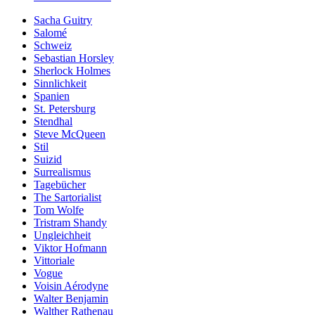
Sacha Guitry
Salomé
Schweiz
Sebastian Horsley
Sherlock Holmes
Sinnlichkeit
Spanien
St. Petersburg
Stendhal
Steve McQueen
Stil
Suizid
Surrealismus
Tagebücher
The Sartorialist
Tom Wolfe
Tristram Shandy
Ungleichheit
Viktor Hofmann
Vittoriale
Vogue
Voisin Aérodyne
Walter Benjamin
Walther Rathenau