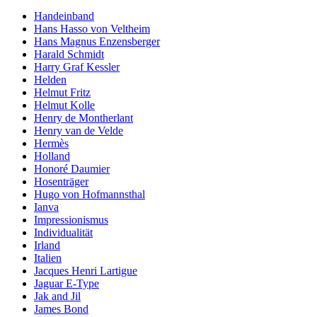
Handeinband
Hans Hasso von Veltheim
Hans Magnus Enzensberger
Harald Schmidt
Harry Graf Kessler
Helden
Helmut Fritz
Helmut Kolle
Henry de Montherlant
Henry van de Velde
Hermès
Holland
Honoré Daumier
Hosenträger
Hugo von Hofmannsthal
Ianva
Impressionismus
Individualität
Irland
Italien
Jacques Henri Lartigue
Jaguar E-Type
Jak and Jil
James Bond