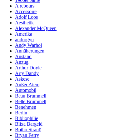
1960er Jahre
A rebours
Accessoire
Adolf Loos
Aesthetik
Alexander McQueen
Amerika
androgyn
Andy Warhol
Annäherungen
Anstand
Anzug
Arthur Doyle
Arty Dandy
Askese
Außer Atem
Automobil
Beau Brummell
Belle Brummell
Benehmen
Berlin
Bibliophilie
Blixa Bargeld
Botho Strauß
Bryan Ferry