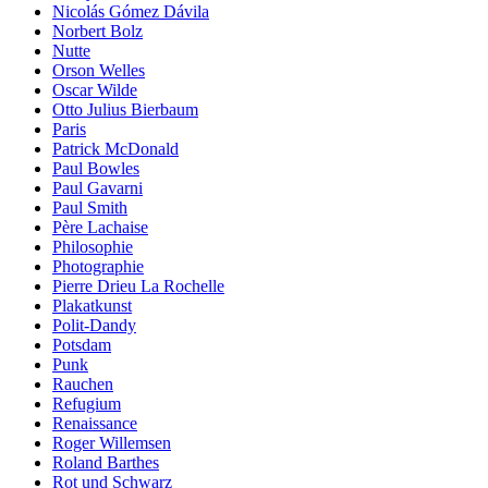
Nicolás Gómez Dávila
Norbert Bolz
Nutte
Orson Welles
Oscar Wilde
Otto Julius Bierbaum
Paris
Patrick McDonald
Paul Bowles
Paul Gavarni
Paul Smith
Père Lachaise
Philosophie
Photographie
Pierre Drieu La Rochelle
Plakatkunst
Polit-Dandy
Potsdam
Punk
Rauchen
Refugium
Renaissance
Roger Willemsen
Roland Barthes
Rot und Schwarz