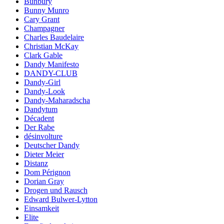
Bunbury
Bunny Munro
Cary Grant
Champagner
Charles Baudelaire
Christian McKay
Clark Gable
Dandy Manifesto
DANDY-CLUB
Dandy-Girl
Dandy-Look
Dandy-Maharadscha
Dandytum
Décadent
Der Rabe
désinvolture
Deutscher Dandy
Dieter Meier
Distanz
Dom Pérignon
Dorian Gray
Drogen und Rausch
Edward Bulwer-Lytton
Einsamkeit
Elite