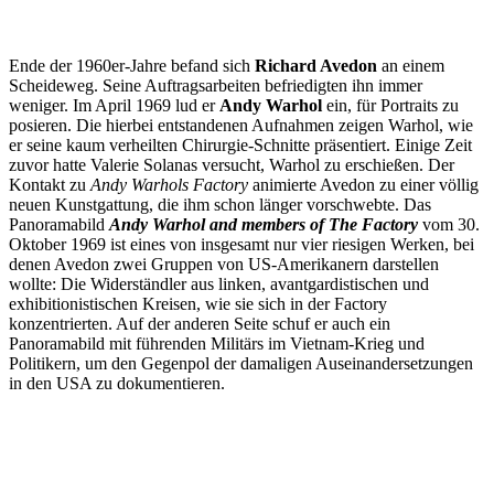
Ende der 1960er-Jahre befand sich
Richard Avedon
an einem
Scheideweg. Seine Auftragsarbeiten befriedigten ihn immer
weniger. Im April 1969 lud er
Andy Warhol
ein, für Portraits zu
posieren. Die hierbei entstandenen Aufnahmen zeigen Warhol, wie
er seine kaum verheilten Chirurgie-Schnitte präsentiert. Einige Zeit
zuvor hatte Valerie Solanas versucht, Warhol zu erschießen. Der
Kontakt zu
Andy Warhols Factory
animierte Avedon zu einer völlig
neuen Kunstgattung, die ihm schon länger vorschwebte. Das
Panoramabild
Andy Warhol and members of The Factory
vom 30.
Oktober 1969 ist eines von insgesamt nur vier riesigen Werken, bei
denen Avedon zwei Gruppen von US-Amerikanern darstellen
wollte: Die Widerständler aus linken, avantgardistischen und
exhibitionistischen Kreisen, wie sie sich in der Factory
konzentrierten. Auf der anderen Seite schuf er auch ein
Panoramabild mit führenden Militärs im Vietnam-Krieg und
Politikern, um den Gegenpol der damaligen Auseinandersetzungen
in den USA zu dokumentieren.