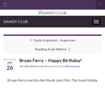
Suc
ums
Search for:
DANDY-CLUB
Navi
umsc
Guido Argentini – Argentum
Reading Andy Warhol
Bryan Ferry – Happy Birthday!
SEP.
26
Veröffentlicht unter
Bryan Ferry
,
Großbritannien
Bryan Ferry machte die Musik zum Film
The Great Gatsby