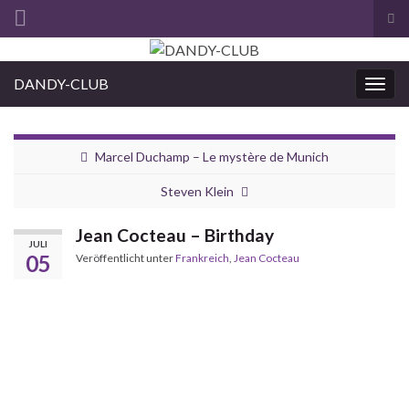
Suc
ums
Search for:
DANDY-CLUB
Navi
umsc
Marcel Duchamp – Le mystère de Munich
Steven Klein
Jean Cocteau – Birthday
JULI
05
Veröffentlicht unter
Frankreich
,
Jean Cocteau