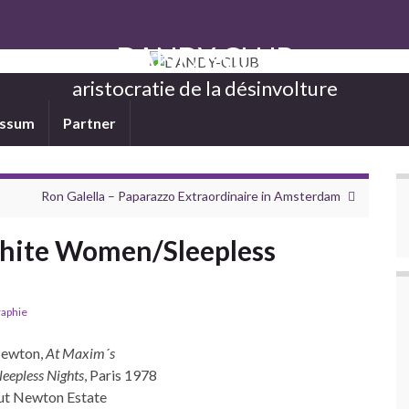
DANDY-CLUB
aristocratie de la désinvolture
essum
Partner
Ron Galella – Paparazzo Extraordinaire in Amsterdam
hite Women/Sleepless
aphie
ewton,
At Maxim´s
leepless Nights
, Paris 1978
t Newton Estate