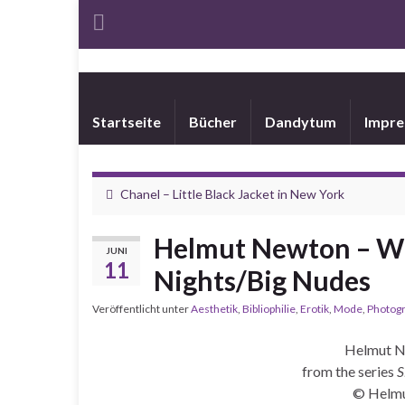
Startseite
Bücher
Dandytum
Impr
Chanel – Little Black Jacket in New York
Helmut Newton – W
JUNI
11
Nights/Big Nudes
Veröffentlicht unter
Aesthetik
,
Bibliophilie
,
Erotik
,
Mode
,
Photogr
Helmut N
from the series
S
© Helmu