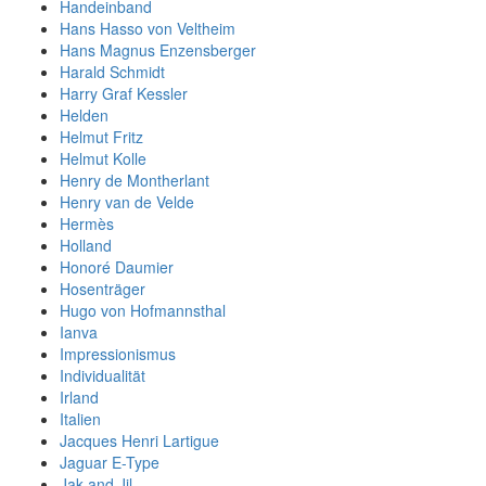
Handeinband
Hans Hasso von Veltheim
Hans Magnus Enzensberger
Harald Schmidt
Harry Graf Kessler
Helden
Helmut Fritz
Helmut Kolle
Henry de Montherlant
Henry van de Velde
Hermès
Holland
Honoré Daumier
Hosenträger
Hugo von Hofmannsthal
Ianva
Impressionismus
Individualität
Irland
Italien
Jacques Henri Lartigue
Jaguar E-Type
Jak and Jil