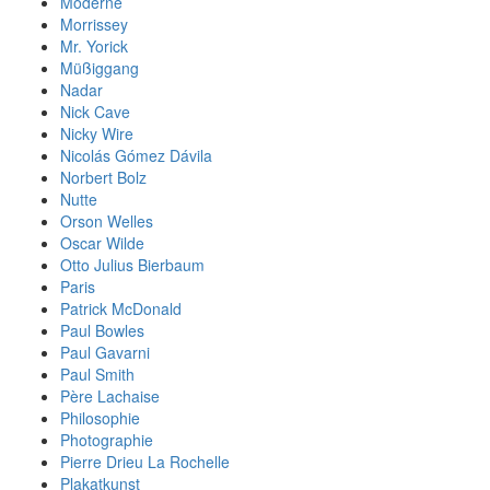
Moderne
Morrissey
Mr. Yorick
Müßiggang
Nadar
Nick Cave
Nicky Wire
Nicolás Gómez Dávila
Norbert Bolz
Nutte
Orson Welles
Oscar Wilde
Otto Julius Bierbaum
Paris
Patrick McDonald
Paul Bowles
Paul Gavarni
Paul Smith
Père Lachaise
Philosophie
Photographie
Pierre Drieu La Rochelle
Plakatkunst