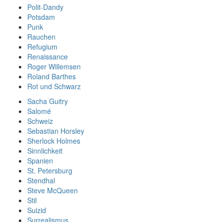
Polit-Dandy
Potsdam
Punk
Rauchen
Refugium
Renaissance
Roger Willemsen
Roland Barthes
Rot und Schwarz
Sacha Guitry
Salomé
Schweiz
Sebastian Horsley
Sherlock Holmes
Sinnlichkeit
Spanien
St. Petersburg
Stendhal
Steve McQueen
Stil
Suizid
Surrealismus