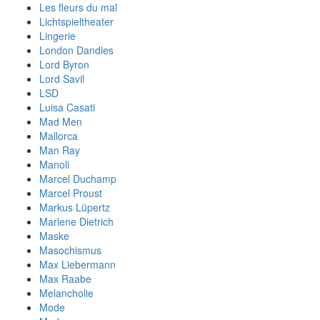
Les fleurs du mal
Lichtspieltheater
Lingerie
London Dandies
Lord Byron
Lord Savil
LSD
Luisa Casati
Mad Men
Mallorca
Man Ray
Manoli
Marcel Duchamp
Marcel Proust
Markus Lüpertz
Marlene Dietrich
Maske
Masochismus
Max Liebermann
Max Raabe
Melancholie
Mode