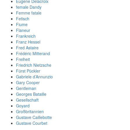
Eugene Delacroix
female Dandy
Femme fatale
Fetisch
Fiume
Flaneur
Frankreich
Franz Hessel
Fred Astaire
Frédéric Mitterand
Freiheit
Friedrich Nietzsche
Fürst Pückler
Gabriele d’Annunzio
Gary Cooper
Gentleman
Georges Bataille
Gesellschaft
Goyard
Großbritannien
Gustave Caillebotte
Gustave Courbet