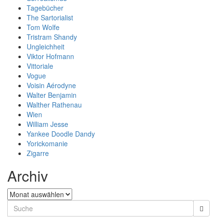
Tagebücher
The Sartorialist
Tom Wolfe
Tristram Shandy
Ungleichheit
Viktor Hofmann
Vittoriale
Vogue
Voisin Aérodyne
Walter Benjamin
Walther Rathenau
Wien
William Jesse
Yankee Doodle Dandy
Yorickomanie
Zigarre
Archiv
Archiv
Search
for: