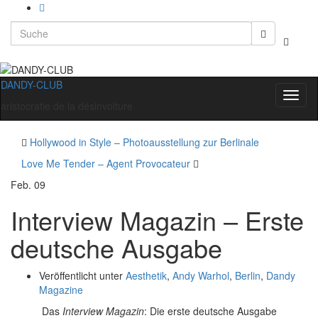
Search
Suchbo
for:
umscha
DANDY-CLUB
Navig
aristocratie de la désinvolture
umsch
Hollywood in Style – Photoausstellung zur Berlinale
Love Me Tender – Agent Provocateur
Feb.
09
Interview Magazin – Erste
deutsche Ausgabe
Veröffentlicht unter
Aesthetik
,
Andy Warhol
,
Berlin
,
Dandy
Magazine
Das
Interview Magazin
: Die erste deutsche Ausgabe