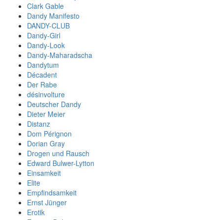
Clark Gable
Dandy Manifesto
DANDY-CLUB
Dandy-Girl
Dandy-Look
Dandy-Maharadscha
Dandytum
Décadent
Der Rabe
désinvolture
Deutscher Dandy
Dieter Meier
Distanz
Dom Pérignon
Dorian Gray
Drogen und Rausch
Edward Bulwer-Lytton
Einsamkeit
Elite
Empfindsamkeit
Ernst Jünger
Erotik