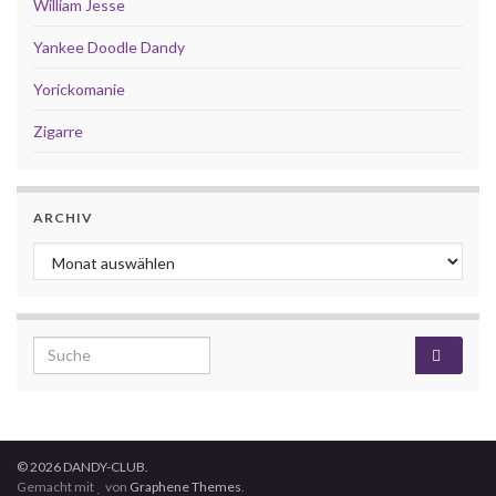
William Jesse
Yankee Doodle Dandy
Yorickomanie
Zigarre
ARCHIV
Archiv
Search for:
© 2026 DANDY-CLUB.
Gemacht mit
von
Graphene Themes
.