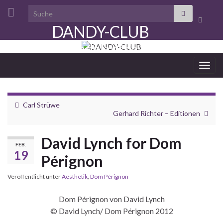
Search for:
Suchbo
DANDY-CLUB
umscha
aristocratie de la désinvolture
Navi
umsc
Carl Strüwe
Gerhard Richter – Editionen
David Lynch for Dom
FEB.
19
Pérignon
Veröffentlicht unter
Aesthetik
,
Dom Pérignon
Dom Pérignon von David Lynch
© David Lynch/ Dom Pérignon 2012