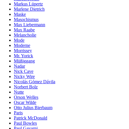
Markus Lüpertz
Marlene Dietrich
Maske
Masochismus
Max Liebermann
Max Raabe
Melancholie
Mode
Moderne
Morrissey
Mr. Yorick
Müßiggang
Nadar
Nick Cave
Nicky Wire
Nicolás Gómez Dávila
Norbert Bolz
Nutte
Orson Welles
Oscar Wilde
Otto Julius Bierbaum
Paris
Patrick McDonald
Paul Bowles
Paul Gavarni