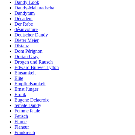
Dandy-Look
Dandy-Maharadscha
Dandytum
Décadent
Der Rabe
désinvolture
Deutscher Dandy
Dieter Meier
Distanz
Dom Pérignon
Dorian Gray
Drogen und Rausch
Edward Bulwer-Lytton
Einsamkeit
Elite
Empfindsamkeit
Ernst Jünger
Erotik
Eugene Delacroix
female Dandy
Femme fatale
Fetisch
Fiume
Flaneur
Frankreich