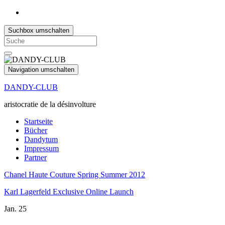
Suchbox umschalten
Search
for:
Navigation umschalten
DANDY-CLUB
aristocratie de la désinvolture
Startseite
Bücher
Dandytum
Impressum
Partner
Chanel Haute Couture Spring Summer 2012
Karl Lagerfeld Exclusive Online Launch
Jan.
25