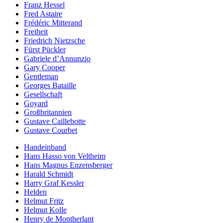
Franz Hessel
Fred Astaire
Frédéric Mitterand
Freiheit
Friedrich Nietzsche
Fürst Pückler
Gabriele d’Annunzio
Gary Cooper
Gentleman
Georges Bataille
Gesellschaft
Goyard
Großbritannien
Gustave Caillebotte
Gustave Courbet
Handeinband
Hans Hasso von Veltheim
Hans Magnus Enzensberger
Harald Schmidt
Harry Graf Kessler
Helden
Helmut Fritz
Helmut Kolle
Henry de Montherlant