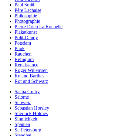
Paul Smith
Père Lachaise
Philosophie
Photographie
Pierre Drieu La Rochelle
Plakatkunst
Polit-Dandy
Potsdam
Punk
Rauchen
Refugium
Renaissance
Roger Willemsen
Roland Barthes
Rot und Schwarz
Sacha Guitry
Salomé
Schweiz
Sebastian Horsley
Sherlock Holmes
Sinnlichkeit
Spanien
St. Petersburg
Stendhal