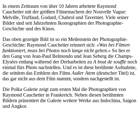
In einem Zeitraum von über 10 Jahren arbeitete Raymond
Cauchetier mit der größten Filmemachern der Nouvelle Vague:
Melville, Truffaud, Godard, Chabrol und Tavernier. Viele seiner
Bilder sind seit Jahrzehnten Ikonographien der Photographie-
Geschichte und des Kinos.
Das oben gezeigte Bild ist so ein Meilenstein der Photographie-
Geschichte: Raymond Cauchetier erinnert sich:
»Was bei Filmen
funktioniert, muss bei Photos noch lange nicht gehen.«
So lies er
den Gang von Jean-Paul Belmondo und Jean Seberg die Champs-
Elysées entlang während der Dreharbeiten zu
A bout de souffle
noch
einmal fürs Photo nachstellen. Und es ist diese berühmte Aufnahme,
die seitdem das Emblem des Films
Außer Atem
(deutscher Titel) ist,
das gar nicht aus dem Film stammt, sondern nachgestellt ist.
Die Polka Galerie zeigt zum ersten Mal die Photographien von
Raymond Cauchetier in Frankreich. Neben diesen berühmten
Bildern präsentiert die Galerie weitere Werke aus Indochina, Saigon
und Angkor.