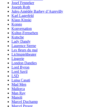
Josef Fenneker
Joseph Roth
Jules-Amédée Barbey d’Aurevilly
Karl Lagerfeld
Klaus Kinski
Kongo
Konversation
Kultur-Fernsehen
Kutsche
Lady Dandy
Laurence Sterne
Les fleurs du mal
Lichtspieltheater
Lingerie
London Dandies
Lord Byron
Lord Savil
LSD
Luisa Casati
Mad Men
Mallorca
Man Ray
Manoli
Marcel Duchamp
Marcel Proust