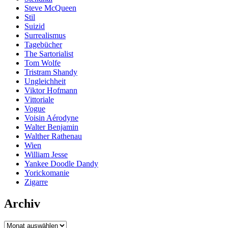
Steve McQueen
Stil
Suizid
Surrealismus
Tagebücher
The Sartorialist
Tom Wolfe
Tristram Shandy
Ungleichheit
Viktor Hofmann
Vittoriale
Vogue
Voisin Aérodyne
Walter Benjamin
Walther Rathenau
Wien
William Jesse
Yankee Doodle Dandy
Yorickomanie
Zigarre
Archiv
Archiv