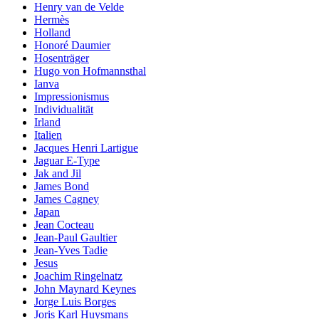
Henry van de Velde
Hermès
Holland
Honoré Daumier
Hosenträger
Hugo von Hofmannsthal
Ianva
Impressionismus
Individualität
Irland
Italien
Jacques Henri Lartigue
Jaguar E-Type
Jak and Jil
James Bond
James Cagney
Japan
Jean Cocteau
Jean-Paul Gaultier
Jean-Yves Tadie
Jesus
Joachim Ringelnatz
John Maynard Keynes
Jorge Luis Borges
Joris Karl Huysmans