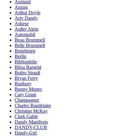
Anstand
Anzug
Arthur Doyle
Arty Dandy
Askese
Außer Atem
Automobil
Beau Brummell
Belle Brummell
Benehmen
Berlin
Bibliophilie
Blixa Bargeld
Botho Strauß
Bryan Ferry
Bunbury
Bunny Munro
Cary Grant
Champagner
Charles Baudelaire
Christian McKay
Clark Gable
Dandy Manifesto
DANDY-CLUB
Dandy-Girl