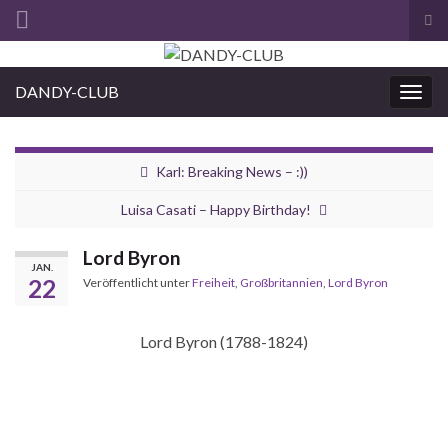
Suc
ums
Search for:
DANDY-CLUB
Navi
umsc
Karl: Breaking News – :))
Luisa Casati – Happy Birthday!
Lord Byron
JAN.
22
Veröffentlicht unter
Freiheit
,
Großbritannien
,
Lord Byron
Lord Byron (1788-1824)