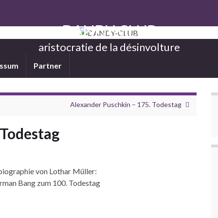
DANDY-CLUB
aristocratie de la désinvolture
essum
Partner
Alexander Puschkin – 175. Todestag
 Todestag
biographie von Lothar Müller:
rman Bang zum 100. Todestag