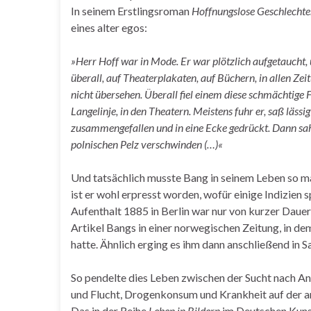
In seinem Erstlingsroman
Hoffnungslose Geschlechte
eines alter egos:
»Herr Hoff war in Mode. Er war plötzlich aufgetauch
überall, auf Theaterplakaten, auf Büchern, in allen Ze
nicht übersehen. Überall fiel einem diese schmächtige F
Langelinje, in den Theatern. Meistens fuhr er, saß läss
zusammengefallen und in eine Ecke gedrückt. Dann sah 
polnischen Pelz verschwinden (…)«
Und tatsächlich musste Bang in seinem Leben so 
ist er wohl erpresst worden, wofür einige Indizien 
Aufenthalt 1885 in Berlin war nur von kurzer Daue
Artikel Bangs in einer norwegischen Zeitung, in de
hatte. Ähnlich erging es ihm dann anschließend in S
So pendelte dies Leben zwischen der Sucht nach A
und Flucht, Drogenkonsum und Krankheit auf der a
Das in der Reihe
Leben in Bildern
im Deutschen Kunst