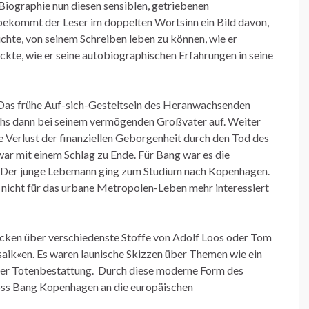
-Biographie nun diesen sensiblen, getriebenen
ekommt der Leser im doppelten Wortsinn ein Bild davon,
chte, von seinem Schreiben leben zu können, wie er
ackte, wie er seine autobiographischen Erfahrungen in seine
: Das frühe Auf-sich-Gesteltsein des Heranwachsenden
chs dann bei seinem vermögenden Großvater auf. Weiter
he Verlust der finanziellen Geborgenheit durch den Tod des
ar mit einem Schlag zu Ende. Für Bang war es die
en. Der junge Lebemann ging zum Studium nach Kopenhagen.
 nicht für das urbane Metropolen-Leben mehr interessiert
tücken über verschiedenste Stoffe von Adolf Loos oder Tom
ik«en. Es waren launische Skizzen über Themen wie ein
der Totenbestattung. Durch diese moderne Form des
loss Bang Kopenhagen an die europäischen