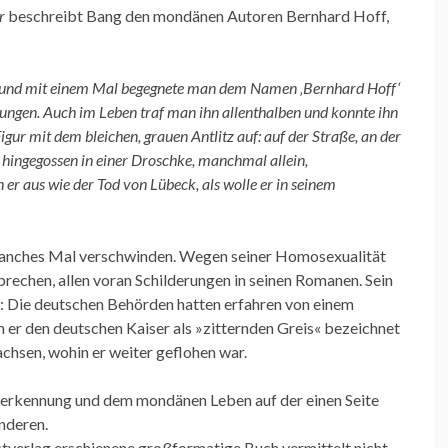
r
beschreibt Bang den mondänen Autoren Bernhard Hoff,
t, und mit einem Mal begegnete man dem Namen ‚Bernhard Hoff‘
itungen. Auch im Leben traf man ihn allenthalben und konnte ihn
igur mit dem bleichen, grauen Antlitz auf: auf der Straße, an der
ig hingegossen in einer Droschke, manchmal allein,
er aus wie der Tod von Lübeck, als wolle er in seinem
manches Mal verschwinden. Wegen seiner Homosexualität
sprechen, allen voran Schilderungen in seinen Romanen. Sein
r: Die deutschen Behörden hatten erfahren von einem
m er den deutschen Kaiser als »zitternden Greis« bezeichnet
achsen, wohin er weiter geflohen war.
nerkennung und dem mondänen Leben auf der einen Seite
nderen.
verlag erschienene großformatige Buch vermittelt nicht