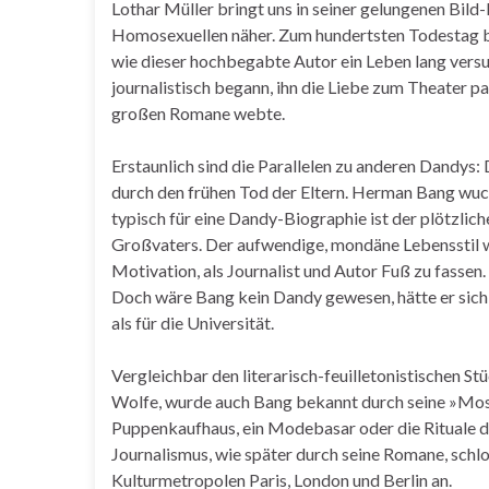
Lothar Müller bringt uns in seiner gelungenen Bild
Homosexuellen näher. Zum hundertsten Todestag b
wie dieser hochbegabte Autor ein Leben lang versu
journalistisch begann, ihn die Liebe zum Theater p
großen Romane webte.
Erstaunlich sind die Parallelen zu anderen Dandys
durch den frühen Tod der Eltern. Herman Bang wu
typisch für eine Dandy-Biographie ist der plötzlic
Großvaters. Der aufwendige, mondäne Lebensstil w
Motivation, als Journalist und Autor Fuß zu fass
Doch wäre Bang kein Dandy gewesen, hätte er sich
als für die Universität.
Vergleichbar den literarisch-feuilletonistischen S
Wolfe, wurde auch Bang bekannt durch seine »Mosa
Puppenkaufhaus, ein Modebasar oder die Rituale 
Journalismus, wie später durch seine Romane, sch
Kulturmetropolen Paris, London und Berlin an.