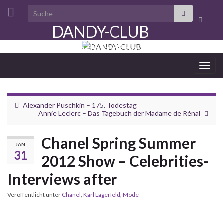
Search for:
Suchbo
DANDY-CLUB
umscha
aristocratie de la désinvolture
Navi
umsc
Alexander Puschkin – 175. Todestag
Annie Leclerc – Das Tagebuch der Madame de Rênal
Chanel Spring Summer
JAN.
31
2012 Show – Celebrities-
Interviews after
Veröffentlicht unter
Chanel
,
Karl Lagerfeld
,
Mode