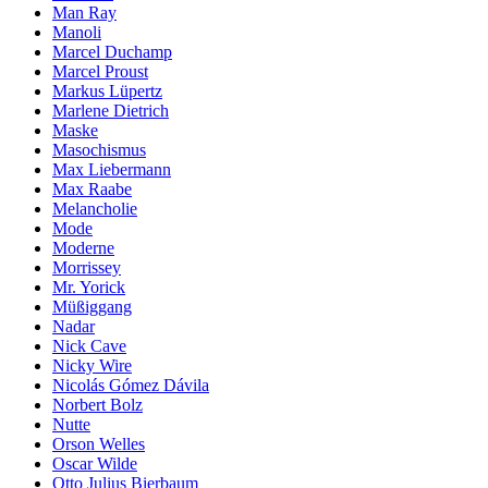
Man Ray
Manoli
Marcel Duchamp
Marcel Proust
Markus Lüpertz
Marlene Dietrich
Maske
Masochismus
Max Liebermann
Max Raabe
Melancholie
Mode
Moderne
Morrissey
Mr. Yorick
Müßiggang
Nadar
Nick Cave
Nicky Wire
Nicolás Gómez Dávila
Norbert Bolz
Nutte
Orson Welles
Oscar Wilde
Otto Julius Bierbaum