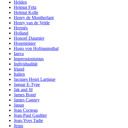
Helden
Helmut Fritz
Helmut Kolle
Henry de Montherlant
Henry van de Velde
Hermès
Holland
Honoré Daumier
Hosenträger
Hugo von Hofmannsthal
Ianva
Impressionismus
Individualität
Irland
Italien
Jacques Henri Lartigue
Jaguar E-Type
Jak and Jil
James Bond
James Cagney
Japan
Jean Cocteau
Jean-Paul Gaultier
Jean-Yves Tadie
Jesus