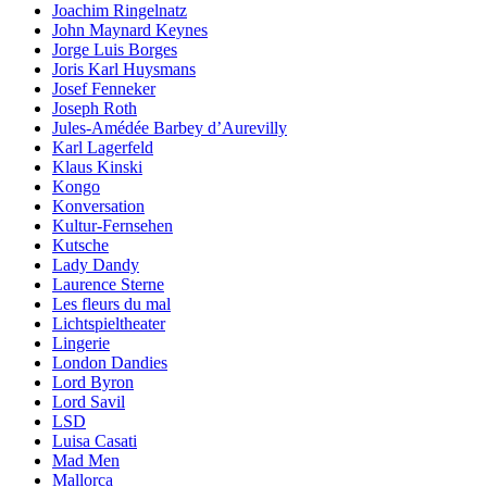
Joachim Ringelnatz
John Maynard Keynes
Jorge Luis Borges
Joris Karl Huysmans
Josef Fenneker
Joseph Roth
Jules-Amédée Barbey d’Aurevilly
Karl Lagerfeld
Klaus Kinski
Kongo
Konversation
Kultur-Fernsehen
Kutsche
Lady Dandy
Laurence Sterne
Les fleurs du mal
Lichtspieltheater
Lingerie
London Dandies
Lord Byron
Lord Savil
LSD
Luisa Casati
Mad Men
Mallorca