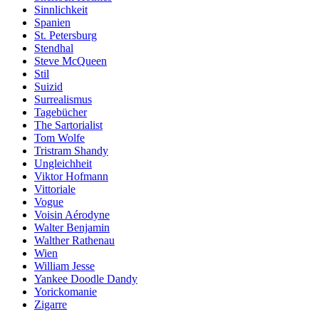
Sinnlichkeit
Spanien
St. Petersburg
Stendhal
Steve McQueen
Stil
Suizid
Surrealismus
Tagebücher
The Sartorialist
Tom Wolfe
Tristram Shandy
Ungleichheit
Viktor Hofmann
Vittoriale
Vogue
Voisin Aérodyne
Walter Benjamin
Walther Rathenau
Wien
William Jesse
Yankee Doodle Dandy
Yorickomanie
Zigarre