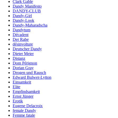
Clark Gable
Dandy Manifesto
DANDY-CLUB
Dandy-Girl
Dandy-Look
Dandy-Maharadscha
Dandytum
Décadent
Der Rabe
désinvolture
Deutscher Dandy
Dieter Meier
Distanz
Dom Pérignon
Dorian Gray
Drogen und Rausch
Edward Bulwer-Lytton
Einsamkeit
Elite
Empfindsamkeit
Ernst Jünger
Erotik
Eugene Delacroix
female Dandy
Femme fatale