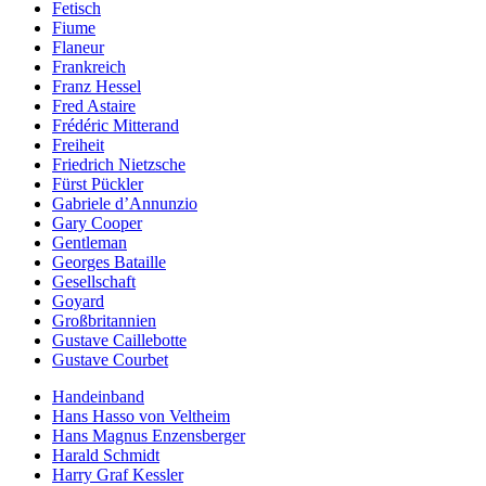
Fetisch
Fiume
Flaneur
Frankreich
Franz Hessel
Fred Astaire
Frédéric Mitterand
Freiheit
Friedrich Nietzsche
Fürst Pückler
Gabriele d’Annunzio
Gary Cooper
Gentleman
Georges Bataille
Gesellschaft
Goyard
Großbritannien
Gustave Caillebotte
Gustave Courbet
Handeinband
Hans Hasso von Veltheim
Hans Magnus Enzensberger
Harald Schmidt
Harry Graf Kessler