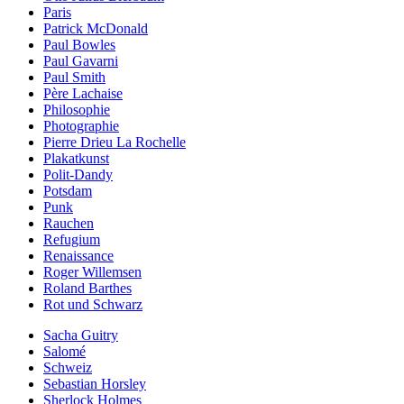
Paris
Patrick McDonald
Paul Bowles
Paul Gavarni
Paul Smith
Père Lachaise
Philosophie
Photographie
Pierre Drieu La Rochelle
Plakatkunst
Polit-Dandy
Potsdam
Punk
Rauchen
Refugium
Renaissance
Roger Willemsen
Roland Barthes
Rot und Schwarz
Sacha Guitry
Salomé
Schweiz
Sebastian Horsley
Sherlock Holmes