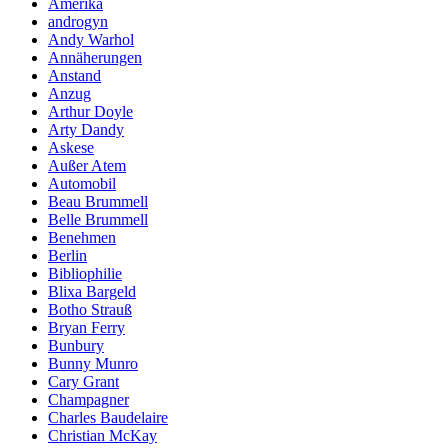
Amerika
androgyn
Andy Warhol
Annäherungen
Anstand
Anzug
Arthur Doyle
Arty Dandy
Askese
Außer Atem
Automobil
Beau Brummell
Belle Brummell
Benehmen
Berlin
Bibliophilie
Blixa Bargeld
Botho Strauß
Bryan Ferry
Bunbury
Bunny Munro
Cary Grant
Champagner
Charles Baudelaire
Christian McKay