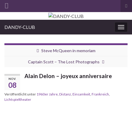
Suc
ums
Search for:
DANDY-CLUB
Navi
umsc
Steve McQueen in memoriam
Captain Scott – The Lost Photographs
Alain Delon – joyeux anniversaire
NOV.
08
Veröffentlicht unter
1960er Jahre
,
Distanz
,
Einsamkeit
,
Frankreich
,
Lichtspieltheater