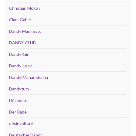
Christian McKay
Clark Gable
Dandy Manifesto
DANDY-CLUB
Dandy-Girl
Dandy-Look
Dandy-Maharadscha
Dandytum
Décadent
Der Rabe
désinvolture
Deutscher Dandy