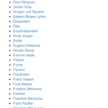
Dom Pérignon
Dorian Gray
Drogen und Rausch
Edward Bulwer-Lytton
Einsamkeit
Elite
Empfindsamkeit
Ernst Jünger
Erotik
Eugene Delacroix
female Dandy
Femme fatale
Fetisch
Fiume
Flaneur
Frankreich
Franz Hessel
Fred Astaire
Frédéric Mitterand
Freiheit
Friedrich Nietzsche
Fürst Pückler
Gabriele d’Annunzio