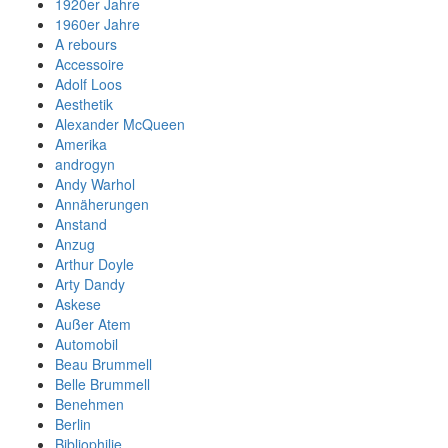
1920er Jahre
1960er Jahre
A rebours
Accessoire
Adolf Loos
Aesthetik
Alexander McQueen
Amerika
androgyn
Andy Warhol
Annäherungen
Anstand
Anzug
Arthur Doyle
Arty Dandy
Askese
Außer Atem
Automobil
Beau Brummell
Belle Brummell
Benehmen
Berlin
Bibliophilie