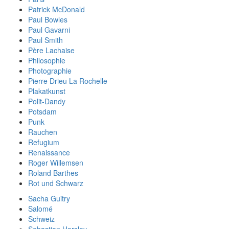
Patrick McDonald
Paul Bowles
Paul Gavarni
Paul Smith
Père Lachaise
Philosophie
Photographie
Pierre Drieu La Rochelle
Plakatkunst
Polit-Dandy
Potsdam
Punk
Rauchen
Refugium
Renaissance
Roger Willemsen
Roland Barthes
Rot und Schwarz
Sacha Guitry
Salomé
Schweiz
Sebastian Horsley