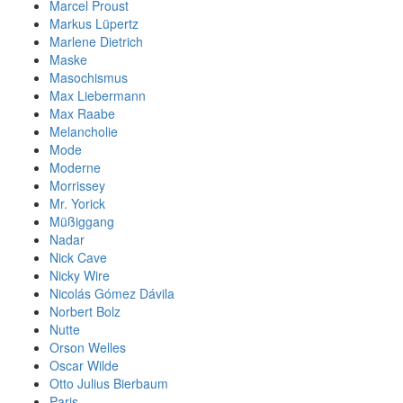
Marcel Proust
Markus Lüpertz
Marlene Dietrich
Maske
Masochismus
Max Liebermann
Max Raabe
Melancholie
Mode
Moderne
Morrissey
Mr. Yorick
Müßiggang
Nadar
Nick Cave
Nicky Wire
Nicolás Gómez Dávila
Norbert Bolz
Nutte
Orson Welles
Oscar Wilde
Otto Julius Bierbaum
Paris