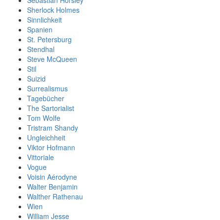
Sherlock Holmes
Sinnlichkeit
Spanien
St. Petersburg
Stendhal
Steve McQueen
Stil
Suizid
Surrealismus
Tagebücher
The Sartorialist
Tom Wolfe
Tristram Shandy
Ungleichheit
Viktor Hofmann
Vittoriale
Vogue
Voisin Aérodyne
Walter Benjamin
Walther Rathenau
Wien
William Jesse