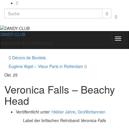
Search
Suchbo
for:
umscha
DANDY-CLUB
Navig
aristocratie de la désinvolture
umsch
Décors de Bordels
Eugène Atget – Vieux Paris in Rotterdam
Okt.
25
Veronica Falls – Beachy
Head
Veröffentlicht unter
1960er Jahre
,
Großbritannien
Label der britischen Retroband
Veronica Falls