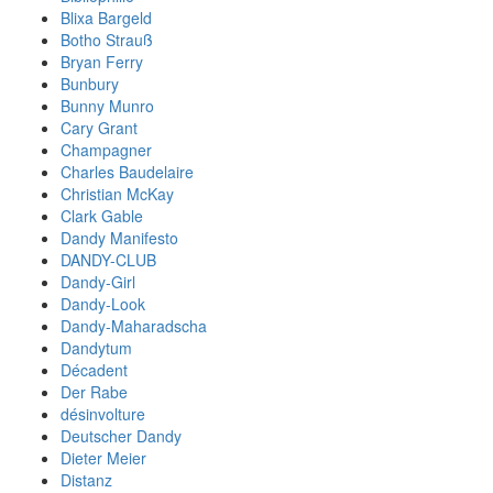
Blixa Bargeld
Botho Strauß
Bryan Ferry
Bunbury
Bunny Munro
Cary Grant
Champagner
Charles Baudelaire
Christian McKay
Clark Gable
Dandy Manifesto
DANDY-CLUB
Dandy-Girl
Dandy-Look
Dandy-Maharadscha
Dandytum
Décadent
Der Rabe
désinvolture
Deutscher Dandy
Dieter Meier
Distanz