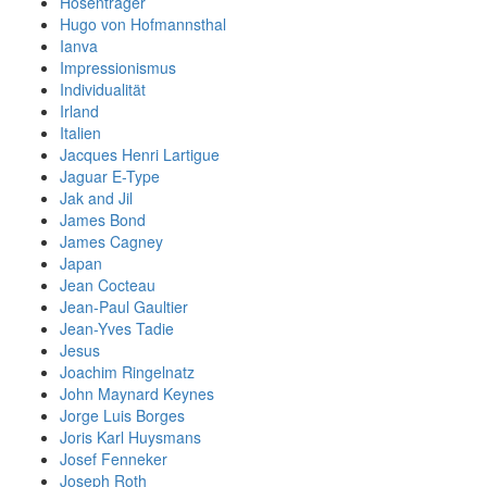
Hosenträger
Hugo von Hofmannsthal
Ianva
Impressionismus
Individualität
Irland
Italien
Jacques Henri Lartigue
Jaguar E-Type
Jak and Jil
James Bond
James Cagney
Japan
Jean Cocteau
Jean-Paul Gaultier
Jean-Yves Tadie
Jesus
Joachim Ringelnatz
John Maynard Keynes
Jorge Luis Borges
Joris Karl Huysmans
Josef Fenneker
Joseph Roth