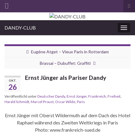
Suc
ums
Search for:
DANDY-CLUB
Navi
umsc
Eugène Atget – Vieux Paris in Rotterdam
Brassai – Dubuffet: Graffiti
Ernst Jünger als Pariser Dandy
OKT.
26
Veröffentlicht unter
Deutscher Dandy
,
Ernst Jünger
,
Frankreich
,
Freiheit
,
Harald Schmidt
,
Marcel Proust
,
Oscar Wilde
,
Paris
Ernst Jünger mit Oberst Wildermuth auf dem Dach des Hotel
Raphael während des Zweiten Weltkriegs in Paris
Photo: www.frankreich-sued.de