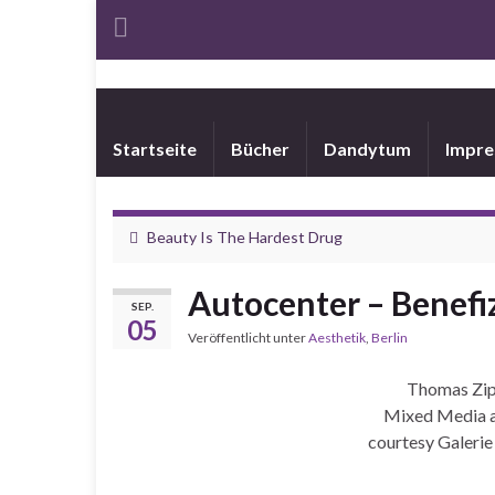
Startseite
Bücher
Dandytum
Impr
Beauty Is The Hardest Drug
Autocenter – Benefi
SEP.
05
Veröffentlicht unter
Aesthetik
,
Berlin
Thomas Zi
Mixed Media a
courtesy Galerie