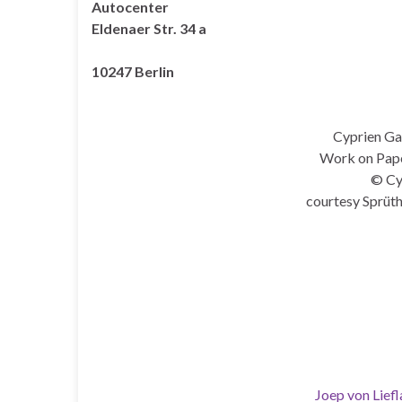
Autocenter
Eldenaer Str. 34 a
10247 Berlin
Cyprien Gai
Work on Paper
© Cy
courtesy Sprüt
Joep von Lief