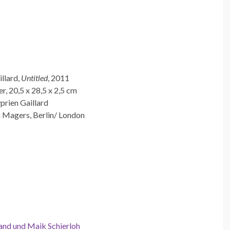
llard,
Untitled
, 2011
, 20,5 x 28,5 x 2,5 cm
prien Gaillard
h Magers, Berlin/ London
land und Maik Schierloh