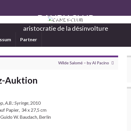
DANDY-CLUB
aristocratie de la désinvolture
essum
Partner
Wilde Salomé – by Al Pacino
z-Auktion
pp,
A.B.: Syringe
, 2010
uf Papier, 34 x 27,5 cm
 Guido W. Baudach, Berlin