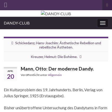
Suc
ums
Search for:
DANDY-CLUB
Navi
umsc
Schickedanz, Hans-Joachim: Ästhetische Rebellion und
rebellische Ästheten.
Kreuzer, Helmut: Die Bohème.
Mann, Otto: Der moderne Dandy.
APR.
20
Veröffentlicht unter
Allgemein
Ein Kulturproblem des 19. Jahrhunderts. Berlin, Verlag von
Julius Springer, 1925 (Erstausgabe).
Bisher unübertroffene Untersuchung des Dandytums in Form