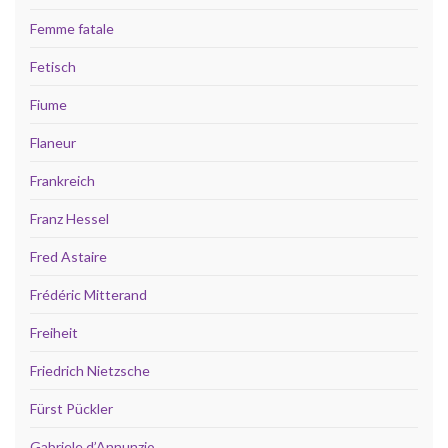
Femme fatale
Fetisch
Fiume
Flaneur
Frankreich
Franz Hessel
Fred Astaire
Frédéric Mitterand
Freiheit
Friedrich Nietzsche
Fürst Pückler
Gabriele d’Annunzio