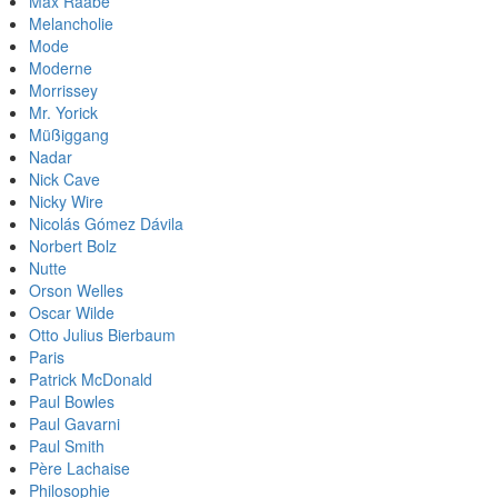
Max Raabe
Melancholie
Mode
Moderne
Morrissey
Mr. Yorick
Müßiggang
Nadar
Nick Cave
Nicky Wire
Nicolás Gómez Dávila
Norbert Bolz
Nutte
Orson Welles
Oscar Wilde
Otto Julius Bierbaum
Paris
Patrick McDonald
Paul Bowles
Paul Gavarni
Paul Smith
Père Lachaise
Philosophie