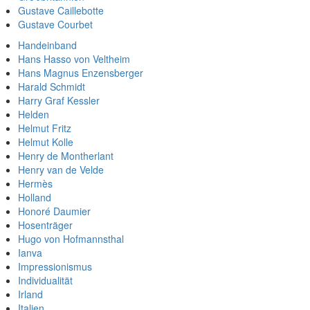
Gustave Caillebotte
Gustave Courbet
Handeinband
Hans Hasso von Veltheim
Hans Magnus Enzensberger
Harald Schmidt
Harry Graf Kessler
Helden
Helmut Fritz
Helmut Kolle
Henry de Montherlant
Henry van de Velde
Hermès
Holland
Honoré Daumier
Hosenträger
Hugo von Hofmannsthal
Ianva
Impressionismus
Individualität
Irland
Italien