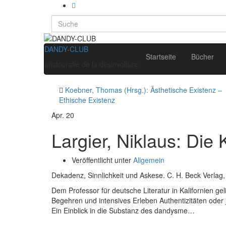
Search
for:
DANDY-CLUB
Startseite
Bücher
aristocratie de la désinvolture
Koebner, Thomas (Hrsg.): Ästhetische Existenz –
Ethische Existenz
Apr.
20
Largier, Niklaus: Die
Veröffentlicht unter
Allgemein
Dekadenz, Sinnlichkeit und Askese. C. H. Beck Verla
Dem Professor für deutsche Literatur in Kalifornien ge
Begehren und intensives Erleben Authentizitäten oder jewe
Ein Einblick in die Substanz des dandysme…