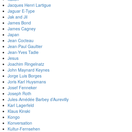
Jacques Henri Lartigue
Jaguar E-Type
Jak and Jil
James Bond
James Cagney
Japan
Jean Cocteau
Jean-Paul Gaultier
Jean-Yves Tadie
Jesus
Joachim Ringelnatz
John Maynard Keynes
Jorge Luis Borges
Joris Karl Huysmans
Josef Fenneker
Joseph Roth
Jules-Amédée Barbey d’Aurevilly
Karl Lagerfeld
Klaus Kinski
Kongo
Konversation
Kultur-Fernsehen