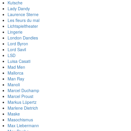
Kutsche
Lady Dandy
Laurence Sterne
Les fleurs du mal
Lichtspieltheater
Lingerie
London Dandies
Lord Byron
Lord Savil
LSD
Luisa Casati
Mad Men
Mallorca
Man Ray
Manoli
Marcel Duchamp
Marcel Proust
Markus Lüpertz
Marlene Dietrich
Maske
Masochismus
Max Liebermann