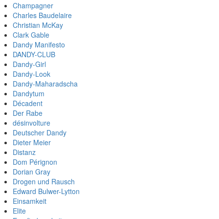
Champagner
Charles Baudelaire
Christian McKay
Clark Gable
Dandy Manifesto
DANDY-CLUB
Dandy-Girl
Dandy-Look
Dandy-Maharadscha
Dandytum
Décadent
Der Rabe
désinvolture
Deutscher Dandy
Dieter Meier
Distanz
Dom Pérignon
Dorian Gray
Drogen und Rausch
Edward Bulwer-Lytton
Einsamkeit
Elite