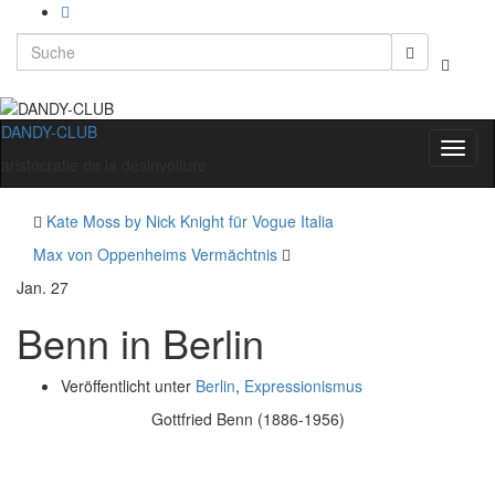
Search
Suchbo
for:
umscha
DANDY-CLUB
Navig
aristocratie de la désinvolture
umsch
Kate Moss by Nick Knight für Vogue Italia
Max von Oppenheims Vermächtnis
Jan.
27
Benn in Berlin
Veröffentlicht unter
Berlin
,
Expressionismus
Gottfried Benn (1886-1956)