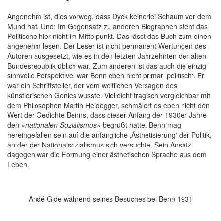
Angenehm ist, dies vorweg, dass Dyck keinerlei Schaum vor dem
Mund hat. Und: Im Gegensatz zu anderen Biographen steht das
Politische hier nicht im Mittelpunkt. Das lässt das Buch zum einen
angenehm lesen. Der Leser ist nicht permanent Wertungen des
Autoren ausgesetzt, wie es in den letzten Jahrzehnten der alten
Bundesrepublik üblich war. Zum anderen ist das auch die einzig
sinnvolle Perspektive, war Benn eben nicht primär ‚politisch‘. Er
war ein Schriftsteller, der vom weltlichen Versagen des
künstlerischen Genies wusste. Vielleicht tragisch vergleichbar mit
dem Philosophen Martin Heidegger, schmälert es eben nicht den
Wert der Gedichte Benns, dass dieser Anfang der 1930er Jahre
den
»nationalen Sozialismus«
begrüßt hatte. Benn mag
hereingefallen sein auf die anfängliche ‚Ästhetisierung‘ der Politik,
an der der Nationalsozialismus sich versuchte. Sein Ansatz
dagegen war die Formung einer ästhetischen Sprache aus dem
Leben.
Andé Gide während seines Besuches bei Benn 1931