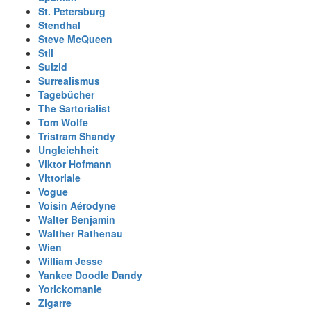
St. Petersburg
Stendhal
Steve McQueen
Stil
Suizid
Surrealismus
Tagebücher
The Sartorialist
Tom Wolfe
Tristram Shandy
Ungleichheit
Viktor Hofmann
Vittoriale
Vogue
Voisin Aérodyne
Walter Benjamin
Walther Rathenau
Wien
William Jesse
Yankee Doodle Dandy
Yorickomanie
Zigarre