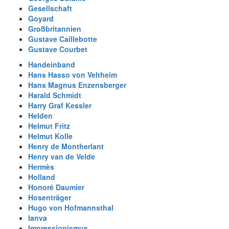
Gesellschaft
Goyard
Großbritannien
Gustave Caillebotte
Gustave Courbet
Handeinband
Hans Hasso von Veltheim
Hans Magnus Enzensberger
Harald Schmidt
Harry Graf Kessler
Helden
Helmut Fritz
Helmut Kolle
Henry de Montherlant
Henry van de Velde
Hermès
Holland
Honoré Daumier
Hosenträger
Hugo von Hofmannsthal
Ianva
Impressionismus