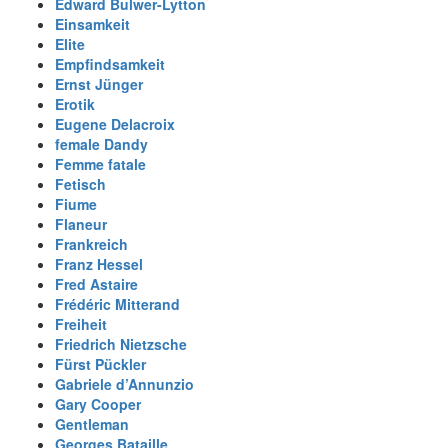
Edward Bulwer-Lytton
Einsamkeit
Elite
Empfindsamkeit
Ernst Jünger
Erotik
Eugene Delacroix
female Dandy
Femme fatale
Fetisch
Fiume
Flaneur
Frankreich
Franz Hessel
Fred Astaire
Frédéric Mitterand
Freiheit
Friedrich Nietzsche
Fürst Pückler
Gabriele d’Annunzio
Gary Cooper
Gentleman
Georges Bataille