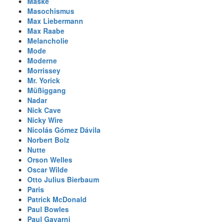
Maske
Masochismus
Max Liebermann
Max Raabe
Melancholie
Mode
Moderne
Morrissey
Mr. Yorick
Müßiggang
Nadar
Nick Cave
Nicky Wire
Nicolás Gómez Dávila
Norbert Bolz
Nutte
Orson Welles
Oscar Wilde
Otto Julius Bierbaum
Paris
Patrick McDonald
Paul Bowles
Paul Gavarni