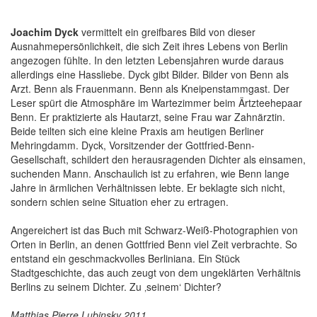
Joachim Dyck
vermittelt ein greifbares Bild von dieser
Ausnahmepersönlichkeit, die sich Zeit ihres Lebens von Berlin
angezogen fühlte. In den letzten Lebensjahren wurde daraus
allerdings eine Hassliebe. Dyck gibt Bilder. Bilder von Benn als
Arzt. Benn als Frauenmann. Benn als Kneipenstammgast. Der
Leser spürt die Atmosphäre im Wartezimmer beim Ärtzteehepaar
Benn. Er praktizierte als Hautarzt, seine Frau war Zahnärztin.
Beide teilten sich eine kleine Praxis am heutigen Berliner
Mehringdamm. Dyck, Vorsitzender der Gottfried-Benn-
Gesellschaft, schildert den herausragenden Dichter als einsamen,
suchenden Mann. Anschaulich ist zu erfahren, wie Benn lange
Jahre in ärmlichen Verhältnissen lebte. Er beklagte sich nicht,
sondern schien seine Situation eher zu ertragen.
Angereichert ist das Buch mit Schwarz-Weiß-Photographien von
Orten in Berlin, an denen Gottfried Benn viel Zeit verbrachte. So
entstand ein geschmackvolles Berliniana. Ein Stück
Stadtgeschichte, das auch zeugt von dem ungeklärten Verhältnis
Berlins zu seinem Dichter. Zu ‚seinem‘ Dichter?
Matthias Pierre Lubinsky 2011