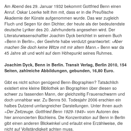
Am Abend des 29. Januar 1932 bekommt Gottfried Benn einen
Anruf. Oskar Loerke teilt ihm mit, dass er in die Preußische
Akademie der Künste aufgenommen wurde. Das war zugleich
Fluch und Segen für den Dichter, der heute als der bedeutendste
deutsche Lyriker des 20. Jahrhunderts angesehen wird. Der
Literaturwissenschaftler Joachim Dyck berichtet in seinem Buch
»Benn in Berlin«, der Geehrte habe verdutzt geantwortet:
»Aber
machen Sie doch keine Witze mit mir altem Mann.«
Benn war da
45 Jahre alt und wohl auf dem Höhepunkt seines Ruhmes.
Joachim Dyck, Benn in Berlin. Transit Verlag, Berlin 2010, 154
Seiten, zahlreiche Abbildungen, gebunden, 16,80 Euro.
Gibt es nicht schon genügend Benn-Biographien? Tatsächlich
existiert eine kleine Bibliothek an Biographien über diesen so
schwer zu fassenden Mann, der gleichzeitig Frauenschwarm und
doch unnahbar war. Zu Benns 50. Todesjahr 2006 erschien ein
halbes Dutzend umfangreicher Darstellungen. Unter ihnen auch
»Der Zeitzeuge. Gottfried Benn 1929-1949«
vom Autoren des
hier annoncierten Büchleins. Die Konzentration auf Benn in Berlin
gibt einen anderen Blickwinkel und erlaubt eine Erzählweise, die
nicht auf Vollständigkeit achten muss.