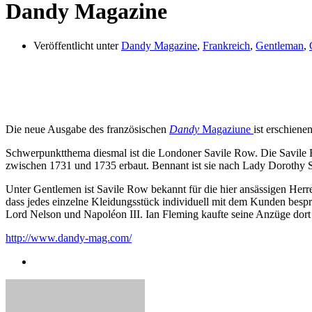
Dandy Magazine
Veröffentlicht unter
Dandy Magazine
,
Frankreich
,
Gentleman
,
Die neue Ausgabe des französischen
Dandy
Magaziune
ist erschienen
Schwerpunktthema diesmal ist die Londoner Savile Row. Die Savile R
zwischen 1731 und 1735 erbaut. Bennant ist sie nach Lady Dorothy S
Unter Gentlemen ist Savile Row bekannt für die hier ansässigen Her
dass jedes einzelne Kleidungsstück individuell mit dem Kunden besp
Lord Nelson und Napoléon III. Ian Fleming kaufte seine Anzüge dort
http://www.dandy-mag.com/