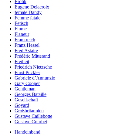
Erotik
Eugene Delacroix
female Dandy
Femme fatale
Fetisch
Fiume
Flaneur
Frankreich
Franz Hessel
Fred Astaire
Frédéric Mitterand
Freiheit
Friedrich Nietzsche
Fürst Pückler
Gabriele d’Annunzio
Gary Cooper
Gentleman
Georges Bataille
Gesellschaft
Goyard
Großbritannien
Gustave Caillebotte
Gustave Courbet
Handeinband