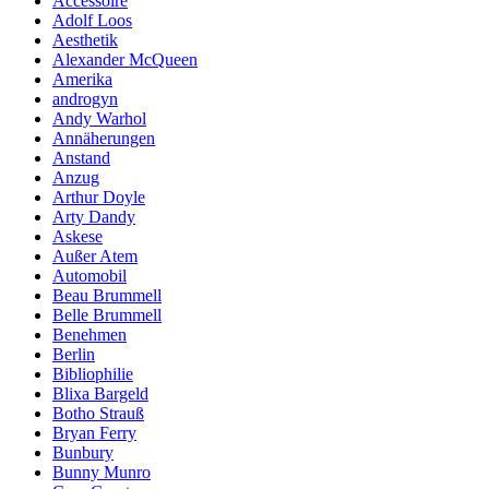
Accessoire
Adolf Loos
Aesthetik
Alexander McQueen
Amerika
androgyn
Andy Warhol
Annäherungen
Anstand
Anzug
Arthur Doyle
Arty Dandy
Askese
Außer Atem
Automobil
Beau Brummell
Belle Brummell
Benehmen
Berlin
Bibliophilie
Blixa Bargeld
Botho Strauß
Bryan Ferry
Bunbury
Bunny Munro