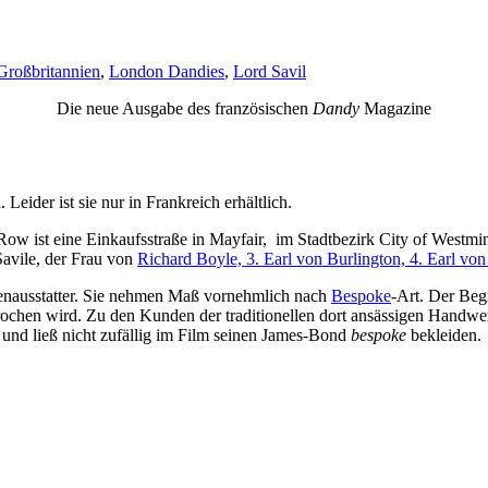
Großbritannien
,
London Dandies
,
Lord Savil
Die neue Ausgabe des französischen
Dandy
Magazine
. Leider ist sie nur in Frankreich erhältlich.
ow ist eine Einkaufsstraße in Mayfair, im Stadtbezirk City of Westmi
avile, der Frau von
Richard Boyle, 3. Earl von Burlington, 4. Earl vo
renausstatter. Sie nehmen Maß vornehmlich nach
Bespoke
-Art. Der Beg
rochen wird. Zu den Kunden der traditionellen dort ansässigen Handwer
 und ließ nicht zufällig im Film seinen James-Bond
bespoke
bekleiden.