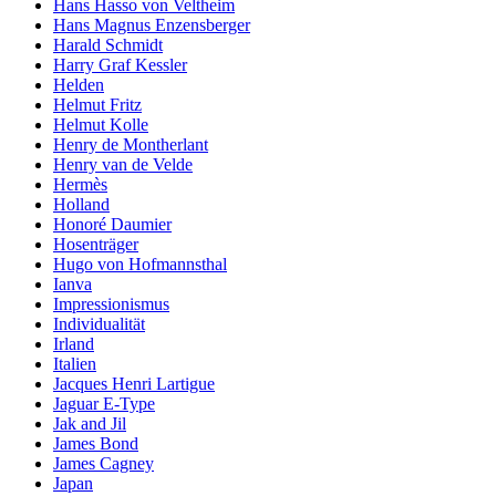
Hans Hasso von Veltheim
Hans Magnus Enzensberger
Harald Schmidt
Harry Graf Kessler
Helden
Helmut Fritz
Helmut Kolle
Henry de Montherlant
Henry van de Velde
Hermès
Holland
Honoré Daumier
Hosenträger
Hugo von Hofmannsthal
Ianva
Impressionismus
Individualität
Irland
Italien
Jacques Henri Lartigue
Jaguar E-Type
Jak and Jil
James Bond
James Cagney
Japan