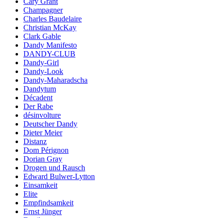
Cary Grant
Champagner
Charles Baudelaire
Christian McKay
Clark Gable
Dandy Manifesto
DANDY-CLUB
Dandy-Girl
Dandy-Look
Dandy-Maharadscha
Dandytum
Décadent
Der Rabe
désinvolture
Deutscher Dandy
Dieter Meier
Distanz
Dom Pérignon
Dorian Gray
Drogen und Rausch
Edward Bulwer-Lytton
Einsamkeit
Elite
Empfindsamkeit
Ernst Jünger