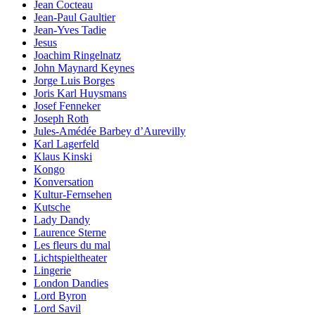
Jean Cocteau
Jean-Paul Gaultier
Jean-Yves Tadie
Jesus
Joachim Ringelnatz
John Maynard Keynes
Jorge Luis Borges
Joris Karl Huysmans
Josef Fenneker
Joseph Roth
Jules-Amédée Barbey d’Aurevilly
Karl Lagerfeld
Klaus Kinski
Kongo
Konversation
Kultur-Fernsehen
Kutsche
Lady Dandy
Laurence Sterne
Les fleurs du mal
Lichtspieltheater
Lingerie
London Dandies
Lord Byron
Lord Savil